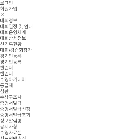
로그인
회원가입
대회정보
대회일정 및 안내
대회운영체계
대회상세정보
신기록현황
대회/강습회참가
경기인등록
경기인등록
캘린더
캘린더
수영아카데미
등급제
심판
수상구조사
증명서발급
증명서발급신청
증명서발급조회
정보알림방
공지사항
수영자료실
시도연맹소식