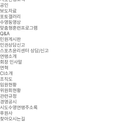
공인
보도자료
포토갤러리
수영동영상
맞춤형훈련프로그램
Q&A
민원게시판
인권상담신고
스포츠윤리센터 상담/신고
연맹소개
회장 인사말
연혁
CI소개
조직도
임원현황
위원회현황
관련규정
경영공시
시도수영연맹주소록
후원사
찾아오시는길