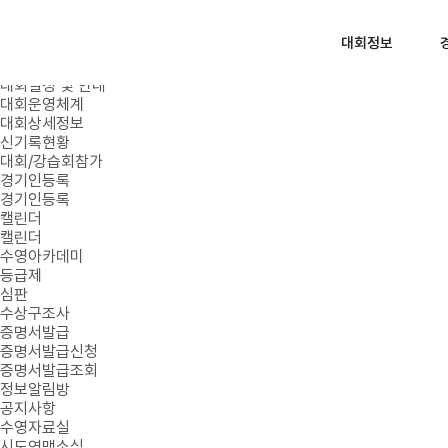
로그인
회원가입
대회정보
대회정보
대회일정 및 안내
대회운영체계
대회상세정보
신기록현황
대회/강습회참가
경기인등록
경기인등록
캘린더
캘린더
수영아카데미
등급제
심판
수상구조사
증명서발급
증명서발급신청
증명서발급조회
정보알림방
공지사항
수영자료실
시도연맹소식