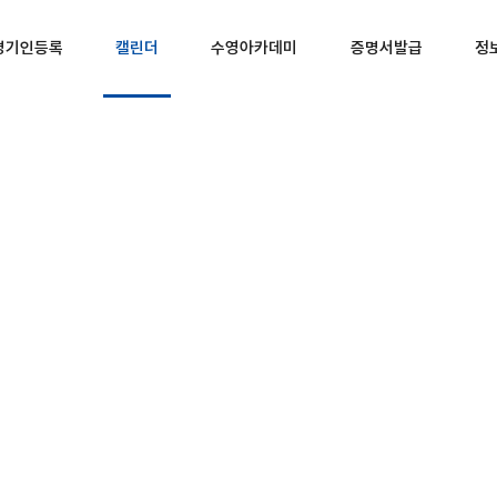
경기인등록
캘린더
수영아카데미
증명서발급
정