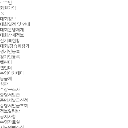
로그인
회원가입
대회정보
대회일정 및 안내
대회운영체계
대회상세정보
신기록현황
대회/강습회참가
경기인등록
경기인등록
캘린더
캘린더
수영아카데미
등급제
심판
수상구조사
증명서발급
증명서발급신청
증명서발급조회
정보알림방
공지사항
수영자료실
시도연맹소식