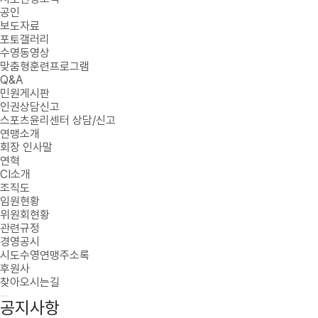
공인
보도자료
포토갤러리
수영동영상
맞춤형훈련프로그램
Q&A
민원게시판
인권상담신고
스포츠윤리센터 상담/신고
연맹소개
회장 인사말
연혁
CI소개
조직도
임원현황
위원회현황
관련규정
경영공시
시도수영연맹주소록
후원사
찾아오시는길
공지사항