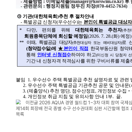
- 제출방법 : 이메일제출(manager@korswim.co.kr
- 관련문의 : 행정지원팀 정두진 차장(070-4452-7634)
⑤
기관(대한체육회)추천 후 절차안내
-
특별공급 신청자(우수선수)는
본인이 특별공급 대상자
*
다만, 편의를 위해
대한체육회는 추천자
(추천
회원종목단체에 회신할 예정임
(2026. 7. 28.(화) 예정)
**
이때, 특별공급 대상자
로 
(추천대상자 또는 예비대상자)
(청약접수일)에
★
본인이 직접
한국부동산원 청약Ho
통해
인터넷
신청접수
하여야 하고
(미신청 시 당첨자 선
기간 내 신청자격 적격심사를 위한 구비서류를 제출하
붙임 1. 우수선수 주택 특별공급 추천 설명자료 및 관련 
2. 우수선수 주택 특별공급 기관추천 공문 및 안내문(시
3. (제출양식) 추천 명단, 점수산정표, 개인정보 수집‧
4. 개인정보 취급 지침 및 유의사항 안내 1부. 끝.
이전글
2026 AQUA 경영 월드컵 1~3차 대회 참여 국제심
제14회 회장배 전국 종별 수구 선수권대회 심판 시간할애 협조
목록