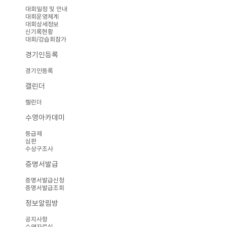
대회일정 및 안내
대회운영체계
대회상세정보
신기록현황
대회/강습회참가
경기인등록
경기인등록
캘린더
캘린더
수영아카데미
등급제
심판
수상구조사
증명서발급
증명서발급신청
증명서발급조회
정보알림방
공지사항
수영자료실