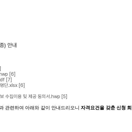
종) 안내
]
hwp
[6]
df
[7]
명단.xlsx
[6]
보 수집이용 및 제공 동의서.hwp
[5]
과 관련하여 아래와 같이 안내드리오니
자격요건을 갖춘 신청 희