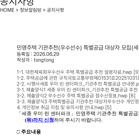
공지사항
HOME > 정보알림방 > 공지사항
민영주택 기관추천(우수선수) 특별공급 대상자 모집(세
등록일 : 2026.06.29
작성자 :
tongtong
1-1. 대한체육회우수선수 주택 특별공급 추천 설명자료.hwp
[9
1-2. 주택공급에 관한 규칙국토교통부령제01531호20251031.
2-2. 시행사세종 우미 린 센터파크_기관추천 특별공급 안내문.p
3-1. 제출양식1 세종 우미 린 센터파크_기관추천 특별공급 추천 
3-2. 제출양식2 우수선수 주택 특별공급 점수산정표.hwp
[8]
3-3. 제출양식3 주택특별공급 기관추천 대상자우수선수 개인정
4. 개인정보 취급 지침 및 유의사항 안내.hwp
[5]
「세종 우미 린 센터파크」민영주택 기관추천 특별공급
(목)까지 신청
하여 주시기 바랍니다.
□ 주요내용