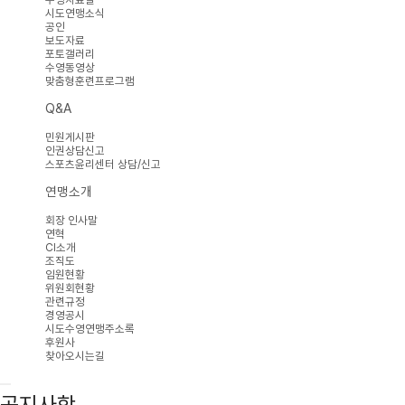
시도연맹소식
공인
보도자료
포토갤러리
수영동영상
맞춤형훈련프로그램
Q&A
민원게시판
인권상담신고
스포츠윤리센터 상담/신고
연맹소개
회장 인사말
연혁
CI소개
조직도
임원현황
위원회현황
관련규정
경영공시
시도수영연맹주소록
후원사
찾아오시는길
공지사항