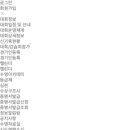
로그인
회원가입
대회정보
대회일정 및 안내
대회운영체계
대회상세정보
신기록현황
대회/강습회참가
경기인등록
경기인등록
캘린더
캘린더
수영아카데미
등급제
심판
수상구조사
증명서발급
증명서발급신청
증명서발급조회
정보알림방
공지사항
수영자료실
시도연맹소식