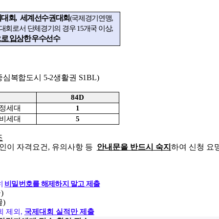
대회, 세계선수권대회
(국제경기연맹,
회로서 단체경기의 경우 15개국 이상,
으로 입상
한 우수선수
심복합도시 5-2생활권 S1BL)
84D
정세대
1
비세대
5
조
인이 자격요건, 유의사항 등
안내문을 반드시 숙지
하여 신청 요
히
비밀번호를 해제하지 말고 제출
)
)
회 제외,
국제대회 실적만 제출