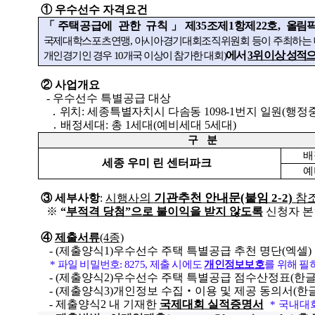
① 우수선수 자격요건
「주택공급에 관한 규칙」제35조제1항제22호,
올림픽
국제대학스포츠연맹, 아시아경기대회조직위원회 등이 주최하는 대
에서
3위 이상 성적
개인경기인 경우 10개국 이상이 참가한 대회)
② 사업개요
- 우수선수 특별공급 대상
․ 위치: 세종특별자치시 다솜동 1098-1번지 일원(행정중
․ 배정세대: 총 1세대(예비세대 5세대)
구 분
배
세종 우미 린 센터파크
예
의
기관추천 안내문(붙임 2-2)
참
③ 세부사항
:
시행사
※
“
부적격 당첨
”
으로 불이익을 받지 않도록
신청자 본
④
제출서류
(4종)
- (제출양식1)우수선수 주택 특별공급 추천 명단(엑셀)
* 파일 비밀번호: 8275, 제출 시에도
개인정보보호
를 위해 필
- (제출양식2)우수선수 주택 특별공급 점수산정표(한글
- (제출양식3)개인정보 수집‧이용 및 제공 동의서(한글
- 제출양식2 내 기재한
국제대회 실적증명서
* 국내대