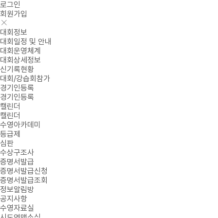
로그인
회원가입
대회정보
대회일정 및 안내
대회운영체계
대회상세정보
신기록현황
대회/강습회참가
경기인등록
경기인등록
캘린더
캘린더
수영아카데미
등급제
심판
수상구조사
증명서발급
증명서발급신청
증명서발급조회
정보알림방
공지사항
수영자료실
시도연맹소식