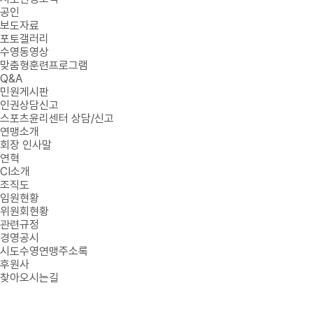
공인
보도자료
포토갤러리
수영동영상
맞춤형훈련프로그램
Q&A
민원게시판
인권상담신고
스포츠윤리센터 상담/신고
연맹소개
회장 인사말
연혁
CI소개
조직도
임원현황
위원회현황
관련규정
경영공시
시도수영연맹주소록
후원사
찾아오시는길