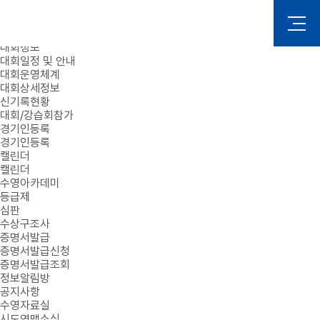
로그인
회원가입
대회정보
대회일정 및 안내
대회운영체계
대회상세정보
신기록현황
대회/강습회참가
경기인등록
경기인등록
캘린더
캘린더
수영아카데미
등급제
심판
수상구조사
증명서발급
증명서발급신청
증명서발급조회
정보알림방
공지사항
수영자료실
시도연맹소식