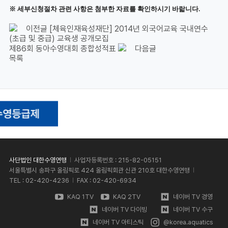
※ 세부신청절차 관련 사항은 첨부한 자료를 확인하시기 바랇니다.
이전글
[체육인재육성재단] 2014년 외국어교육 국내연수
(초급 및 중급) 교육생 공개모집
제86회 동아수영대회 종합성적표
다음글
목록
사단법인 대한수영연맹
사업자등록번호 : 215-82-05151
서울특별시 송파구 올림픽로 424 올림픽회관 신관 210호 대한수영연맹
TEL : 02-420-4236
FAX : 02-420-6934
KAQ 1TV
KAQ 2TV
네이버 TV 경영
네이버 TV 다이빙
네이버 TV 수구
네이버 TV 아티스틱
@korea.aquatics