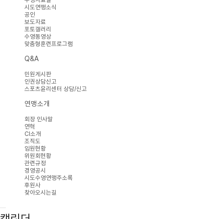
시도연맹소식
공인
보도자료
포토갤러리
수영동영상
맞춤형훈련프로그램
Q&A
민원게시판
인권상담신고
스포츠윤리센터 상담/신고
연맹소개
회장 인사말
연혁
CI소개
조직도
임원현황
위원회현황
관련규정
경영공시
시도수영연맹주소록
후원사
찾아오시는길
캘린더