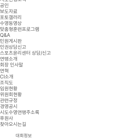
공인
보도자료
포토갤러리
수영동영상
맞춤형훈련프로그램
Q&A
민원게시판
인권상담신고
스포츠윤리센터 상담/신고
연맹소개
회장 인사말
연혁
CI소개
조직도
임원현황
위원회현황
관련규정
경영공시
시도수영연맹주소록
후원사
찾아오시는길
대회정보