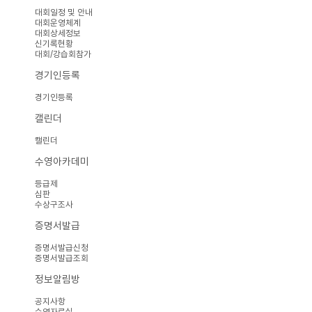
대회일정 및 안내
대회운영체계
대회상세정보
신기록현황
대회/강습회참가
경기인등록
경기인등록
캘린더
캘린더
수영아카데미
등급제
심판
수상구조사
증명서발급
증명서발급신청
증명서발급조회
정보알림방
공지사항
수영자료실