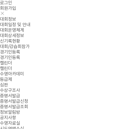
로그인
회원가입
대회정보
대회일정 및 안내
대회운영체계
대회상세정보
신기록현황
대회/강습회참가
경기인등록
경기인등록
캘린더
캘린더
수영아카데미
등급제
심판
수상구조사
증명서발급
증명서발급신청
증명서발급조회
정보알림방
공지사항
수영자료실
시도연맹소식