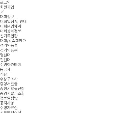
로그인
회원가입
대회정보
대회일정 및 안내
대회운영체계
대회상세정보
신기록현황
대회/강습회참가
경기인등록
경기인등록
캘린더
캘린더
수영아카데미
등급제
심판
수상구조사
증명서발급
증명서발급신청
증명서발급조회
정보알림방
공지사항
수영자료실
시도연맹소식