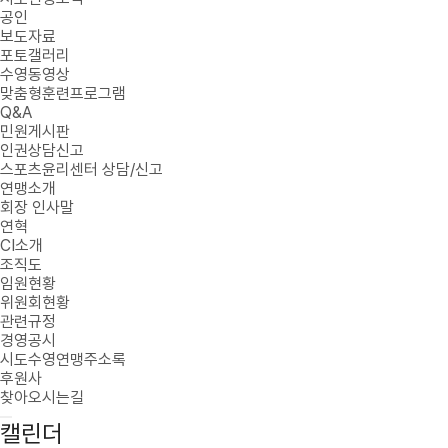
공인
보도자료
포토갤러리
수영동영상
맞춤형훈련프로그램
Q&A
민원게시판
인권상담신고
스포츠윤리센터 상담/신고
연맹소개
회장 인사말
연혁
CI소개
조직도
임원현황
위원회현황
관련규정
경영공시
시도수영연맹주소록
후원사
찾아오시는길
캘린더