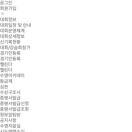
로그인
회원가입
대회정보
대회일정 및 안내
대회운영체계
대회상세정보
신기록현황
대회/강습회참가
경기인등록
경기인등록
캘린더
캘린더
수영아카데미
등급제
심판
수상구조사
증명서발급
증명서발급신청
증명서발급조회
정보알림방
공지사항
수영자료실
시도연맹소식