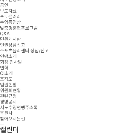
공인
보도자료
포토갤러리
수영동영상
맞춤형훈련프로그램
Q&A
민원게시판
인권상담신고
스포츠윤리센터 상담/신고
연맹소개
회장 인사말
연혁
CI소개
조직도
임원현황
위원회현황
관련규정
경영공시
시도수영연맹주소록
후원사
찾아오시는길
캘린더