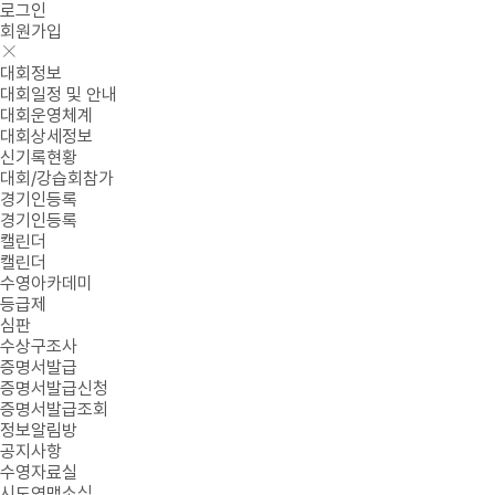
로그인
회원가입
대회정보
대회일정 및 안내
대회운영체계
대회상세정보
신기록현황
대회/강습회참가
경기인등록
경기인등록
캘린더
캘린더
수영아카데미
등급제
심판
수상구조사
증명서발급
증명서발급신청
증명서발급조회
정보알림방
공지사항
수영자료실
시도연맹소식