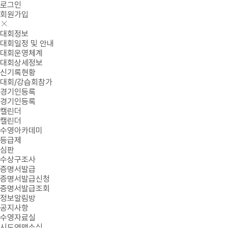
로그인
회원가입
대회정보
대회일정 및 안내
대회운영체계
대회상세정보
신기록현황
대회/강습회참가
경기인등록
경기인등록
캘린더
캘린더
수영아카데미
등급제
심판
수상구조사
증명서발급
증명서발급신청
증명서발급조회
정보알림방
공지사항
수영자료실
시도연맹소식