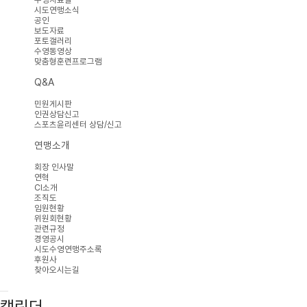
시도연맹소식
공인
보도자료
포토갤러리
수영동영상
맞춤형훈련프로그램
Q&A
민원게시판
인권상담신고
스포츠윤리센터 상담/신고
연맹소개
회장 인사말
연혁
CI소개
조직도
임원현황
위원회현황
관련규정
경영공시
시도수영연맹주소록
후원사
찾아오시는길
캘린더