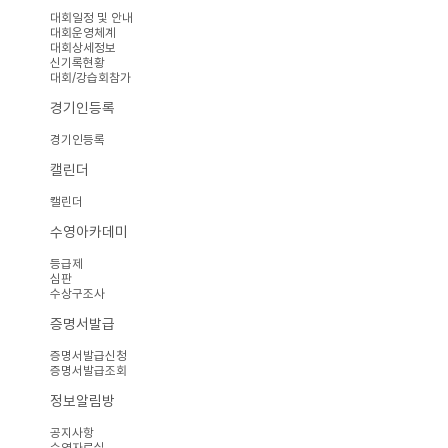
대회일정 및 안내
대회운영체계
대회상세정보
신기록현황
대회/강습회참가
경기인등록
경기인등록
캘린더
캘린더
수영아카데미
등급제
심판
수상구조사
증명서발급
증명서발급신청
증명서발급조회
정보알림방
공지사항
수영자료실