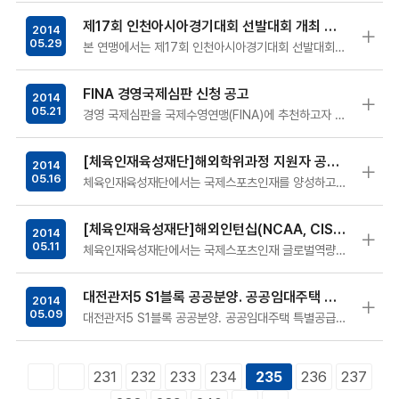
제17회 인천아시아경기대회 선발대회 개최 공지
2014
05.29
본 연맹에서는 제17회 인천아시아경기대회 선발대회를 아래와 같이 개최하오니 많은 참여바랍니다. &nbs…
FINA 경영국제심판 신청 공고
2014
05.21
경영 국제심판을 국제수영연맹(FINA)에 추천하고자 하오니 아래의 사항을 참고하시어 동 종목 국제심판에 관심이 있는 분들의 많은 신청바랍…
[체육인재육성재단]해외학위과정 지원자 공개모집
2014
05.16
체육인재육성재단에서는 국제스포츠인재를 양성하고자 다음과 같이 『해외학위과정』 지원대상자를 모집하오니 많은 관심과 참여 바랍니다. …
[체육인재육성재단]해외인턴십(NCAA, CISM) 모집공고
2014
05.11
체육인재육성재단에서는 국제스포츠인재 글로벌역량 강화를 위해 전미대학스포츠협회(NCAA) 및 국제군인체육연맹(CISM) 인턴십 대상자를 모집하오니…
대전관저5 S1블록 공공분양. 공공임대주택 특별공급(우수선수) 신청 안내
2014
05.09
대전관저5 S1블록 공공분양. 공공임대주택 특별공급(우수선수) 신청과 관련하여 붙임과 같이 알려드리오니 '주택공급에 관한 규칙' 제19조에 …
231
232
233
234
236
237
235