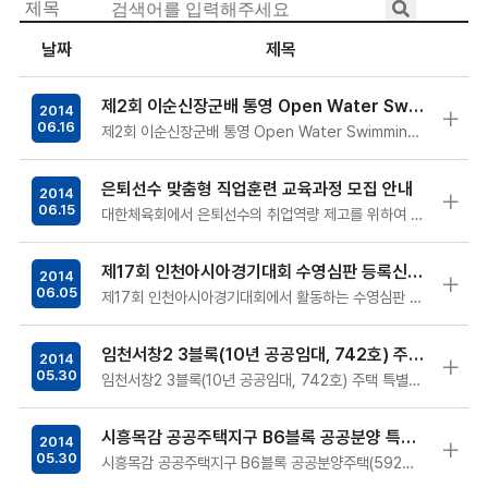
날짜
제목
제2회 이순신장군배 통영 Open Water Swimming 대회 엘리트 참가종목 변경사항 공지
2014
06.16
제2회 이순신장군배 통영 Open Water Swimmintg 대회를 2015년 광주하계유니버시아드대회 오픈워터(엘리트 10Km) 1차 선발대회…
은퇴선수 맞춤형 직업훈련 교육과정 모집 안내
2014
06.15
대한체육회에서 은퇴선수의 취업역량 제고를 위하여 2014년도 7월 은퇴선수 맞춤형 직업훈련 교육생을 아래와 같이 모집하고자 하오니 …
제17회 인천아시아경기대회 수영심판 등록신청서
2014
06.05
제17회 인천아시아경기대회에서 활동하는 수영심판 (경영, 다이빙, 수구, 싱크로나이즈드 스위밍) 등록 신청서…
임천서창2 3블록(10년 공공임대, 742호) 주택 특별공급대상자(우수선수) 신청 안내
2014
05.30
임천서창2 3블록(10년 공공임대, 742호) 주택 특별분양 사항을 붙임과 같이 알려드리니 「주택공급에 관한 규칙」제19조에 의거 자격요건 …
시흥목감 공공주택지구 B6블록 공공분양 특별공급(우수선수) 신청 안내
2014
05.30
시흥목감 공공주택지구 B6블록 공공분양주택(592호) 특별분양 사항을 붙임과 같이 알려드리니 「주택공급에 관한 규칙」 제19조에 의거 자격요건…