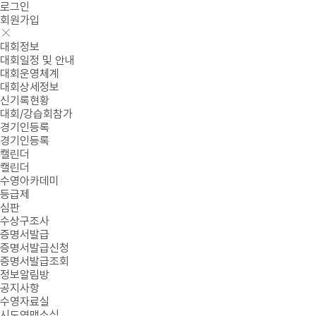
로그인
회원가입
대회정보
대회일정 및 안내
대회운영체계
대회상세정보
신기록현황
대회/강습회참가
경기인등록
경기인등록
캘린더
캘린더
수영아카데미
등급제
심판
수상구조사
증명서발급
증명서발급신청
증명서발급조회
정보알림방
공지사항
수영자료실
시도연맹소식