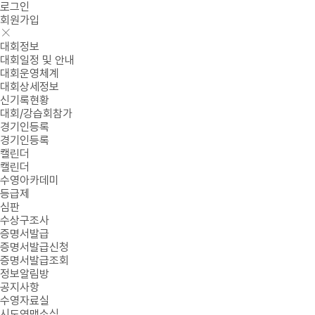
로그인
회원가입
대회정보
대회일정 및 안내
대회운영체계
대회상세정보
신기록현황
대회/강습회참가
경기인등록
경기인등록
캘린더
캘린더
수영아카데미
등급제
심판
수상구조사
증명서발급
증명서발급신청
증명서발급조회
정보알림방
공지사항
수영자료실
시도연맹소식