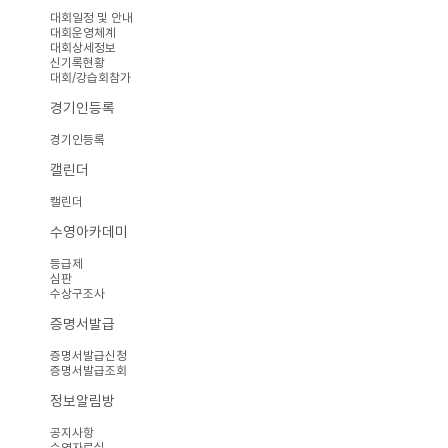
대회일정 및 안내
대회운영체계
대회상세정보
신기록현황
대회/강습회참가
경기인등록
경기인등록
캘린더
캘린더
수영아카데미
등급제
심판
수상구조사
증명서발급
증명서발급신청
증명서발급조회
정보알림방
공지사항
수영자료실