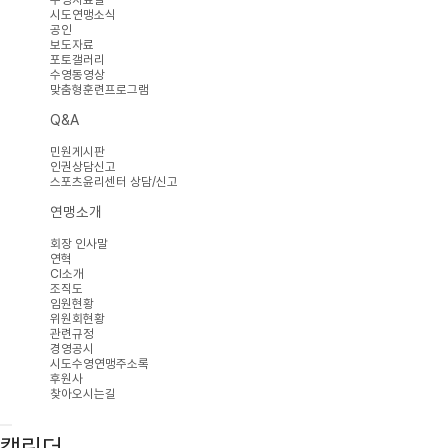
시도연맹소식
공인
보도자료
포토갤러리
수영동영상
맞춤형훈련프로그램
Q&A
민원게시판
인권상담신고
스포츠윤리센터 상담/신고
연맹소개
회장 인사말
연혁
CI소개
조직도
임원현황
위원회현황
관련규정
경영공시
시도수영연맹주소록
후원사
찾아오시는길
캘린더