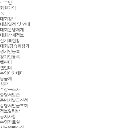
로그인
회원가입
대회정보
대회일정 및 안내
대회운영체계
대회상세정보
신기록현황
대회/강습회참가
경기인등록
경기인등록
캘린더
캘린더
수영아카데미
등급제
심판
수상구조사
증명서발급
증명서발급신청
증명서발급조회
정보알림방
공지사항
수영자료실
시도연맹소식