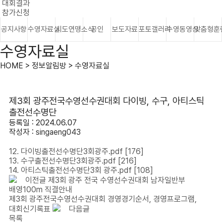
대회결과
참가신청
공지사항
수영자료실
시도연맹소식
공인
보도자료
포토갤러리
수영동영상
맞춤형훈
수영자료실
HOME > 정보알림방 > 수영자료실
제3회 광주전국수영선수권대회 다이빙, 수구, 아티스틱
출전선수명단
등록일 : 2024.06.07
작성자 :
singaeng043
12. 다이빙출전선수명단3회광주.pdf
[176]
13. 수구출전선수명단3회광주.pdf
[216]
14. 아티스틱출전선수명단3회 광주.pdf
[108]
이전글
제3회 광주 전국 수영선수권대회 남자일반부
배영100m 직결안내
제3회 광주전국수영선수권대회 경영경기순서, 경영프로그램,
대회신기록표
다음글
목록