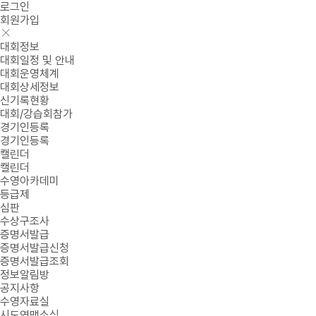
로그인
회원가입
대회정보
대회일정 및 안내
대회운영체계
대회상세정보
신기록현황
대회/강습회참가
경기인등록
경기인등록
캘린더
캘린더
수영아카데미
등급제
심판
수상구조사
증명서발급
증명서발급신청
증명서발급조회
정보알림방
공지사항
수영자료실
시도연맹소식