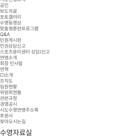
공인
보도자료
포토갤러리
수영동영상
맞춤형훈련프로그램
Q&A
민원게시판
인권상담신고
스포츠윤리센터 상담/신고
연맹소개
회장 인사말
연혁
CI소개
조직도
임원현황
위원회현황
관련규정
경영공시
시도수영연맹주소록
후원사
찾아오시는길
수영자료실