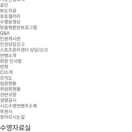
공인
보도자료
포토갤러리
수영동영상
맞춤형훈련프로그램
Q&A
민원게시판
인권상담신고
스포츠윤리센터 상담/신고
연맹소개
회장 인사말
연혁
CI소개
조직도
임원현황
위원회현황
관련규정
경영공시
시도수영연맹주소록
후원사
찾아오시는길
수영자료실