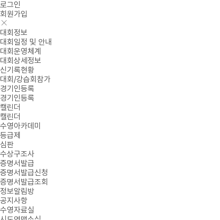
로그인
회원가입
대회정보
대회일정 및 안내
대회운영체계
대회상세정보
신기록현황
대회/강습회참가
경기인등록
경기인등록
캘린더
캘린더
수영아카데미
등급제
심판
수상구조사
증명서발급
증명서발급신청
증명서발급조회
정보알림방
공지사항
수영자료실
시도연맹소식