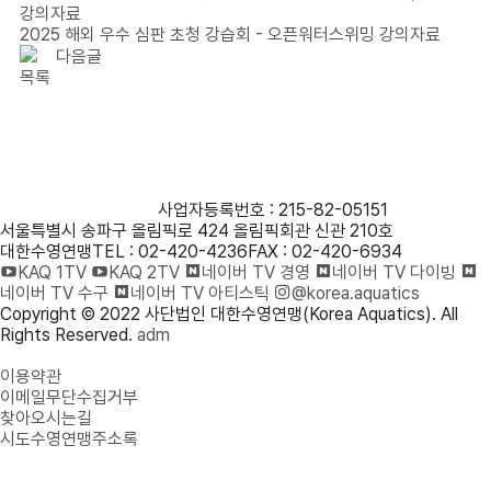
강의자료
2025 해외 우수 심판 초청 강습회 - 오픈워터스위밍 강의자료
다음글
목록
사단법인 대한수영연맹
사업자등록번호 : 215-82-05151
서울특별시 송파구 올림픽로 424 올림픽회관 신관 210호
대한수영연맹
TEL : 02-420-4236
FAX : 02-420-6934
KAQ 1TV
KAQ 2TV
네이버 TV 경영
네이버 TV 다이빙
네이버 TV 수구
네이버 TV 아티스틱
@korea.aquatics
Copyright © 2022 사단법인 대한수영연맹(Korea Aquatics). All
Rights Reserved.
adm
개인정보처리방침
이용약관
이메일무단수집거부
찾아오시는길
시도수영연맹주소록