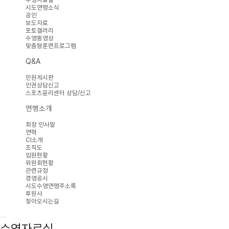
시도연맹소식
공인
보도자료
포토갤러리
수영동영상
맞춤형훈련프로그램
Q&A
민원게시판
인권상담신고
스포츠윤리센터 상담/신고
연맹소개
회장 인사말
연혁
CI소개
조직도
임원현황
위원회현황
관련규정
경영공시
시도수영연맹주소록
후원사
찾아오시는길
수영자료실