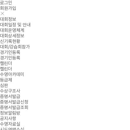
로그인
회원가입
대회정보
대회일정 및 안내
대회운영체계
대회상세정보
신기록현황
대회/강습회참가
경기인등록
경기인등록
캘린더
캘린더
수영아카데미
등급제
심판
수상구조사
증명서발급
증명서발급신청
증명서발급조회
정보알림방
공지사항
수영자료실
시도연맹소식