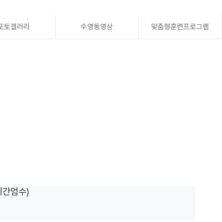
포토갤러리
수영동영상
맞춤형훈련프로그램
시간엄수)