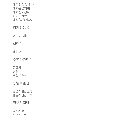
대회일정 및 안내
대회운영체계
대회상세정보
신기록현황
대회/강습회참가
경기인등록
경기인등록
캘린더
캘린더
수영아카데미
등급제
심판
수상구조사
증명서발급
증명서발급신청
증명서발급조회
정보알림방
공지사항
수영자료실