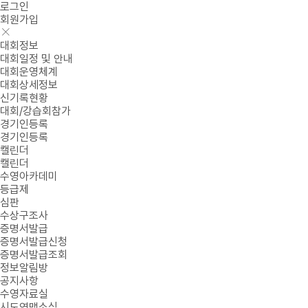
로그인
회원가입
대회정보
대회일정 및 안내
대회운영체계
대회상세정보
신기록현황
대회/강습회참가
경기인등록
경기인등록
캘린더
캘린더
수영아카데미
등급제
심판
수상구조사
증명서발급
증명서발급신청
증명서발급조회
정보알림방
공지사항
수영자료실
시도연맹소식