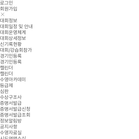
로그인
회원가입
대회정보
대회일정 및 안내
대회운영체계
대회상세정보
신기록현황
대회/강습회참가
경기인등록
경기인등록
캘린더
캘린더
수영아카데미
등급제
심판
수상구조사
증명서발급
증명서발급신청
증명서발급조회
정보알림방
공지사항
수영자료실
시도연맹소식