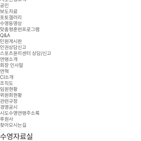
공인
보도자료
포토갤러리
수영동영상
맞춤형훈련프로그램
Q&A
민원게시판
인권상담신고
스포츠윤리센터 상담/신고
연맹소개
회장 인사말
연혁
CI소개
조직도
임원현황
위원회현황
관련규정
경영공시
시도수영연맹주소록
후원사
찾아오시는길
수영자료실