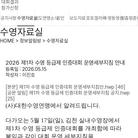
대회결과
참가신청
공지사항
수영자료실
시도연맹소식
공인
보도자료
포토갤러리
수영동영상
맞춤형훈
수영자료실
HOME > 정보알림방 > 수영자료실
2026 제1차 수영 등급제 인증대회 운영세부지침 안내
등록일 : 2026.05.15
작성자 :
이진호
[본문] 제1차 수영 등급제 인증대회 운영세부지침안.hwp
[46]
[공문 알림] 제1차 수영 등급제 인증대회 운영세부지침 공지.hwp
[25]
(사)대한수영연맹에서 알려드립니다.
다가오는 5월 17일(일), 김천 실내수영장에서
제1차 수영 등급제 인증대회를 개최함에 따라
붙임과 같이 대회 운영 세부지침을