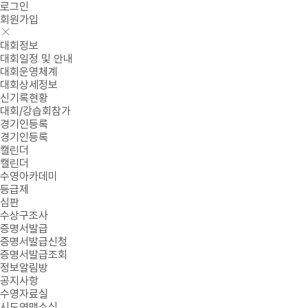
로그인
회원가입
대회정보
대회일정 및 안내
대회운영체계
대회상세정보
신기록현황
대회/강습회참가
경기인등록
경기인등록
캘린더
캘린더
수영아카데미
등급제
심판
수상구조사
증명서발급
증명서발급신청
증명서발급조회
정보알림방
공지사항
수영자료실
시도연맹소식