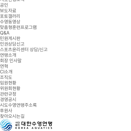
공인
보도자료
포토갤러리
수영동영상
맞춤형훈련프로그램
Q&A
민원게시판
인권상담신고
스포츠윤리센터 상담/신고
연맹소개
회장 인사말
연혁
CI소개
조직도
임원현황
위원회현황
관련규정
경영공시
시도수영연맹주소록
후원사
찾아오시는길