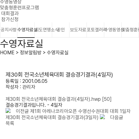
수영동영상
맞춤형훈련프로그램
대회결과
참가신청
공지사항
수영자료실
시도연맹소식
공인
보도자료
포토갤러리
수영동영상
맞춤형훈
수영자료실
HOME > 정보알림방 > 수영자료실
제30회 전국소년체육대회 결승경기결과(4일자)
등록일 : 2001.06.05
작성자 :
관리자
제30회 전국소년체육대회 결승결과(4일자).hwp
[50]
결승경기결과입니다. - 4일자
이전글
제1회 아레나코리아오픈 수영선수권대회 대회 1일자
제30회 전국소년체육대회 결승경기결과(3일자)
다음글
목록