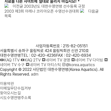
자료를 다른 사이트에 절대로 올리지 마십시요! *
이전글
2003년도 대한수영연맹 선수등록 규정
2003 제3회 아레나 코리아오픈 수영선수권대회
다음글
목록
사단법인 대한수영연맹
사업자등록번호 : 215-82-05151
서울특별시 송파구 올림픽로 424 올림픽회관 신관 210호
대한수영연맹
TEL : 02-420-4236
FAX : 02-420-6934
KAQ 1TV
KAQ 2TV
네이버 TV 경영
네이버 TV 다이빙
네이버 TV 수구
네이버 TV 아티스틱
@korea.aquatics
Copyright © 2022 사단법인 대한수영연맹(Korea Aquatics). All
Rights Reserved.
adm
개인정보처리방침
이용약관
이메일무단수집거부
찾아오시는길
시도수영연맹주소록