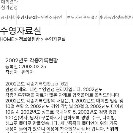
대회결과
참가신청
공지사항
수영자료실
시도연맹소식
공인
보도자료
포토갤러리
수영동영상
맞춤형훈
수영자료실
HOME > 정보알림방 > 수영자료실
2002년도 각종기록현황
등록일 : 2003.02.25
작성자 :
관리자
2002년도 각종기록현황.zip
[62]
안녕하세요.. 대한수영연맹 관리자입니다. 2002년도
각종기록현황을 자료가 많은 관계로 압축폴더로 올려드립니다.
2002년도 각종기록현황의 내용은, 1. 2002년도 대회별 입상 및
10걸 현황 2. 2002년도 경영 각부별 20걸 3. 2002년도 다이빙
10걸 4. 2002년도 싱크로 국내대회 5. 2002년도 경영 종합
100걸(여자, 남자) 구분하시기 편하도록 경영, 수구, 다이빙,
싱크로 폴더로 만들었습니다. 세부종목의 폴더안에 위의 기록
내용이 들어가 있으니 이용에 착오없으시길 바 랍니다.
* 위의