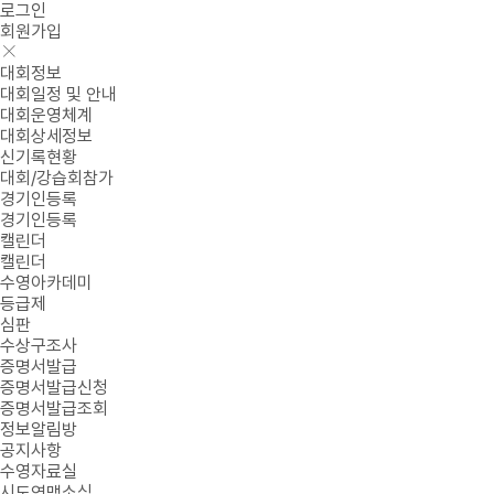
로그인
회원가입
대회정보
대회일정 및 안내
대회운영체계
대회상세정보
신기록현황
대회/강습회참가
경기인등록
경기인등록
캘린더
캘린더
수영아카데미
등급제
심판
수상구조사
증명서발급
증명서발급신청
증명서발급조회
정보알림방
공지사항
수영자료실
시도연맹소식