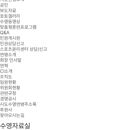
공인
보도자료
포토갤러리
수영동영상
맞춤형훈련프로그램
Q&A
민원게시판
인권상담신고
스포츠윤리센터 상담/신고
연맹소개
회장 인사말
연혁
CI소개
조직도
임원현황
위원회현황
관련규정
경영공시
시도수영연맹주소록
후원사
찾아오시는길
수영자료실