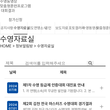
수영동영상
맞춤형훈련프로그램
대회결과
참가신청
공지사항
수영자료실
시도연맹소식
공인
보도자료
포토갤러리
수영동영상
맞춤형훈
수영자료실
HOME > 정보알림방 > 수영자료실
날짜
제목
제1차 수영 등급제 인증대회 대진표 안내
2024
07.18
1. 귀 연맹(소속)의 무궁한 발전을 기원합니다. 2. 본 연맹에서는 제1차 수영 등급제 인증대회 경기순서 및 대진표를 붙임과 같이 안…
제2회 김천 전국 마스터즈 수영대회 경기결과
2024
07.01
제2회 김천 전국 마스터즈 수영대회 경영(학생부, 성인부), 수구, 아티스틱 스위밍 경기결과입니다.