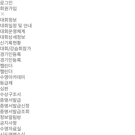
로그인
회원가입
대회정보
대회일정 및 안내
대회운영체계
대회상세정보
신기록현황
대회/강습회참가
경기인등록
경기인등록
캘린더
캘린더
수영아카데미
등급제
심판
수상구조사
증명서발급
증명서발급신청
증명서발급조회
정보알림방
공지사항
수영자료실
시도연맹소식