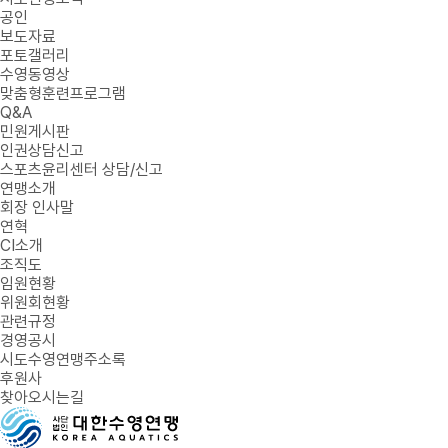
공인
보도자료
포토갤러리
수영동영상
맞춤형훈련프로그램
Q&A
민원게시판
인권상담신고
스포츠윤리센터 상담/신고
연맹소개
회장 인사말
연혁
CI소개
조직도
임원현황
위원회현황
관련규정
경영공시
시도수영연맹주소록
후원사
찾아오시는길