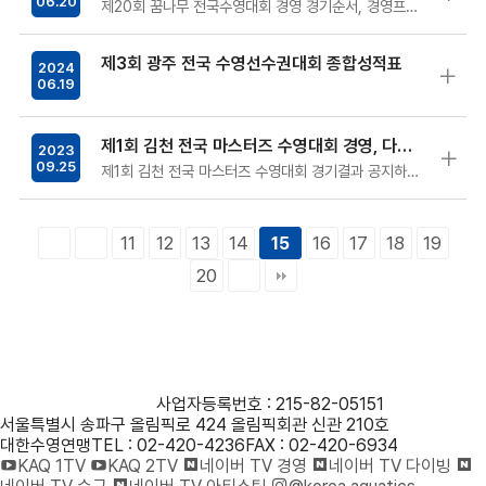
06.20
제20회 꿈나무 전국수영대회 경영 경기순서, 경영프로그램, 대회신기록입니다.※ Ctrl+F 사용가능
제3회 광주 전국 수영선수권대회 종합성적표
2024
06.19
제1회 김천 전국 마스터즈 수영대회 경영, 다이빙 경기결과
2023
09.25
제1회 김천 전국 마스터즈 수영대회 경기결과 공지하오니 참고바랍니다.대회 참가해주신 동호인선수, 지도자, 학부모 여러분 고생많으셨습니다. 감사합…
11
12
13
14
16
17
18
19
15
20
사단법인 대한수영연맹
사업자등록번호 : 215-82-05151
서울특별시 송파구 올림픽로 424 올림픽회관 신관 210호
대한수영연맹
TEL : 02-420-4236
FAX : 02-420-6934
KAQ 1TV
KAQ 2TV
네이버 TV 경영
네이버 TV 다이빙