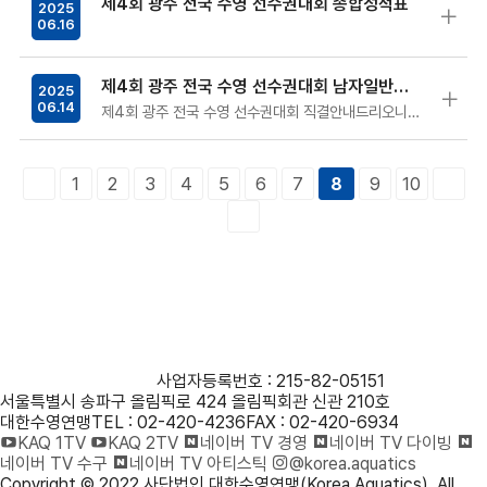
제4회 광주 전국 수영 선수권대회 종합성적표
2025
06.16
제4회 광주 전국 수영 선수권대회 남자일반부 평영200m 직결안내
2025
06.14
제4회 광주 전국 수영 선수권대회 직결안내드리오니, 선수, 지도자 및 관계자 분들께서는 내용을 숙지하시어 착오없으시길 바랍니다.
1
2
3
4
5
6
7
9
10
8
사단법인 대한수영연맹
사업자등록번호 : 215-82-05151
서울특별시 송파구 올림픽로 424 올림픽회관 신관 210호
대한수영연맹
TEL : 02-420-4236
FAX : 02-420-6934
KAQ 1TV
KAQ 2TV
네이버 TV 경영
네이버 TV 다이빙
네이버 TV 수구
네이버 TV 아티스틱
@korea.aquatics
Copyright © 2022 사단법인 대한수영연맹(Korea Aquatics). All