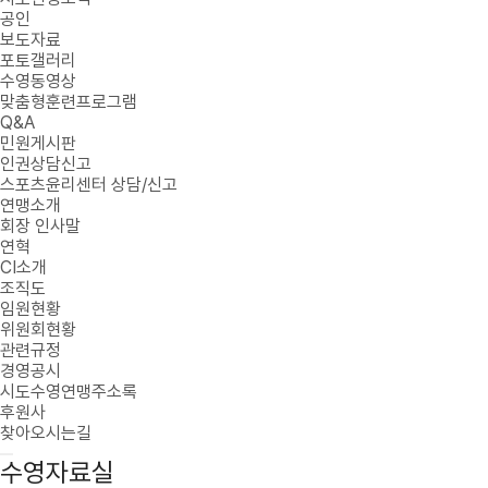
공인
보도자료
포토갤러리
수영동영상
맞춤형훈련프로그램
Q&A
민원게시판
인권상담신고
스포츠윤리센터 상담/신고
연맹소개
회장 인사말
연혁
CI소개
조직도
임원현황
위원회현황
관련규정
경영공시
시도수영연맹주소록
후원사
찾아오시는길
수영자료실