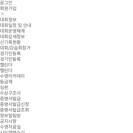
로그인
회원가입
대회정보
대회일정 및 안내
대회운영체계
대회상세정보
신기록현황
대회/강습회참가
경기인등록
경기인등록
캘린더
캘린더
수영아카데미
등급제
심판
수상구조사
증명서발급
증명서발급신청
증명서발급조회
정보알림방
공지사항
수영자료실
시도연맹소식