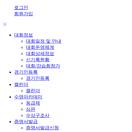
로그인
회원가입
대회정보
대회일정 및 안내
대회운영체계
대회상세정보
신기록현황
대회/강습회참가
경기인등록
경기인등록
캘린더
캘린더
수영아카데미
등급제
심판
수상구조사
증명서발급
증명서발급신청