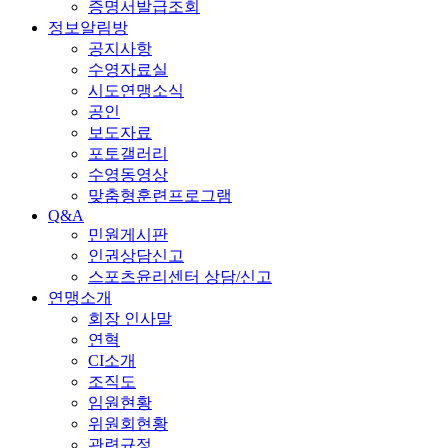
증명서발급조회
정보알림방
공지사항
수영자료실
시도연맹소식
공인
보도자료
포토갤러리
수영동영상
맞춤형훈련프로그램
Q&A
민원게시판
인권상담신고
스포츠윤리센터 상담/신고
연맹소개
회장 인사말
연혁
CI소개
조직도
임원현황
위원회현황
관련규정