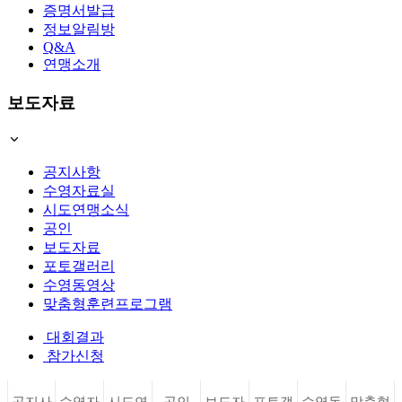
증명서발급
정보알림방
Q&A
연맹소개
보도자료
공지사항
수영자료실
시도연맹소식
공인
보도자료
포토갤러리
수영동영상
맞춤형훈련프로그램
대회결과
참가신청
공지사
수영자
시도연
공인
보도자
포토갤
수영동
맞춤형