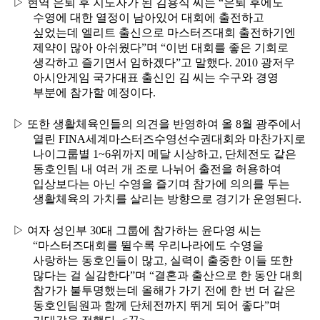
▷
현역 은퇴 후 지도자가 된 김용식 씨는
“
은퇴 후에도
수영에 대한 열정이 남아있어 대회에 출전하고
싶었는데 엘리트 출신으로 마스터즈대회 출전하기엔
제약이 많아 아쉬웠다
”
며
“
이번 대회를 좋은 기회로
생각하고 즐기면서 임하겠다
”
고 말했다
. 2010
광저우
아시안게임 국가대표 출신인 김 씨는 수구와 경영
부분에 참가할 예정이다
.
▷
또한 생활체육인들의 의견을 반영하여 올
8
월 광주에서
열린
FINA
세계마스터즈수영선수권대회와 마찬가지로
나이그룹별
1~6
위까지 메달 시상하고
,
단체전도 같은
동호인팀 내 여러 개 조로 나뉘어 출전을 허용하여
입상보다는 아닌 수영을 즐기며 참가에 의의를 두는
생활체육의 가치를 살리는 방향으로 경기가 운영된다
.
▷
여자 성인부
30
대 그룹에 참가하는 윤다영 씨는
“
마스터즈대회를 뛸수록 우리나라에도 수영을
사랑하는 동호인들이 많고
,
실력이 출중한 이들 또한
많다는 걸 실감한다
”
며
“
결혼과 출산으로 한 동안 대회
참가가 불투명했는데 올해가 가기 전에 한 번 더 같은
동호인팀원과 함께 단체전까지 뛰게 되어 좋다
”
며