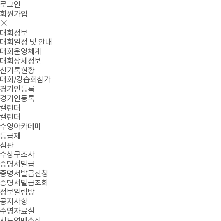
로그인
회원가입
대회정보
대회일정 및 안내
대회운영체계
대회상세정보
신기록현황
대회/강습회참가
경기인등록
경기인등록
캘린더
캘린더
수영아카데미
등급제
심판
수상구조사
증명서발급
증명서발급신청
증명서발급조회
정보알림방
공지사항
수영자료실
시도연맹소식