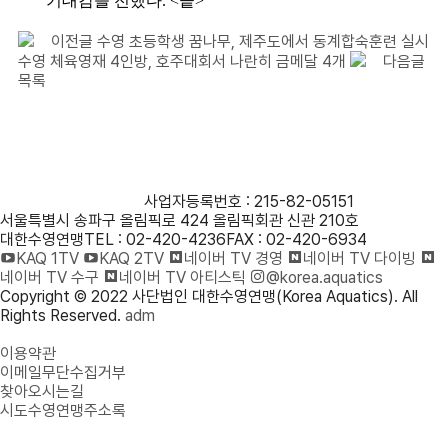
기대감을 전했다
. <
끝
>
이전글
수영 초등학생 꿈나무, 제주도에서 동계합숙훈련 실시
수영 체육영재 4인방, 호주대회서 나란히 금메달 4개
다음글
목록
사단법인 대한수영연맹
사업자등록번호 : 215-82-05151
서울특별시 송파구 올림픽로 424 올림픽회관 신관 210호
대한수영연맹
TEL : 02-420-4236
FAX : 02-420-6934
KAQ 1TV
KAQ 2TV
네이버 TV 경영
네이버 TV 다이빙
네이버 TV 수구
네이버 TV 아티스틱
@korea.aquatics
Copyright © 2022 사단법인 대한수영연맹(Korea Aquatics). All
Rights Reserved.
adm
개인정보처리방침
이용약관
이메일무단수집거부
찾아오시는길
시도수영연맹주소록