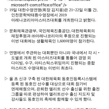
microsoft-com:office:office" />
▷
19
일 대한수영연맹
(
회장 김지용
)
은
21~22
일 이틀 간
,
인천문학박태환수영장에서
2019
아레나코리아마스터즈대회를 개최한다고 밝혔다
.
▷
문화체육관광부
,
국민체육진흥공단
,
대한체육회의
재정후원과
㈜
아레나코리아의 후원으로 진행되는
이번 대회에는 생활체육인
1,600
여명이 참가한다
.
▷
연맹에서 주관하는 대회뿐만 아니라 국내에서 각 시
‧
도별로 개최 된 마스터즈대회를 통틀어 경영 외
다이빙
,
수구
,
아티스틱스위밍까지 진행되는 종합
마스터즈 수영대회는 이번이 최초다
.
▷
올 초 신규 구축 된 대한체육회 동호인등록시스템에
등록 된 동호인 선수를 대상으로 대회 참가비
면제해줬으며
,
은퇴한 엘리트 선수 출신을 위한 출전
그룹을 따로 편성하여 엘리트선수 출신 지도자 및
강사들도 동호인의 축제에 함께할 수 있게 했다
.