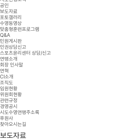
공인
보도자료
포토갤러리
수영동영상
맞춤형훈련프로그램
Q&A
민원게시판
인권상담신고
스포츠윤리센터 상담/신고
연맹소개
회장 인사말
연혁
CI소개
조직도
임원현황
위원회현황
관련규정
경영공시
시도수영연맹주소록
후원사
찾아오시는길
보도자료