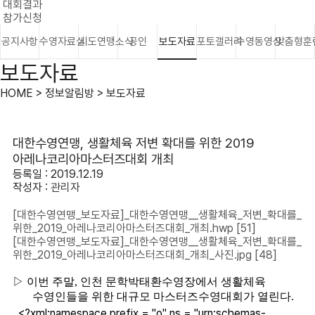
대회결과
참가신청
공지사항
수영자료실
시도연맹소식
공인
보도자료
포토갤러리
수영동영상
맞춤형훈
보도자료
HOME > 정보알림방 > 보도자료
대한수영연맹, 생활체육 저변 확대를 위한 2019
아레나코리아마스터즈대회 개최
등록일 : 2019.12.19
작성자 :
관리자
[대한수영연맹_보도자료]_대한수영연맹__생활체육_저변_확대를_
위한_2019_아레나코리아마스터즈대회_개최.hwp
[51]
[대한수영연맹_보도자료]_대한수영연맹__생활체육_저변_확대를_
위한_2019_아레나코리아마스터즈대회_개최_사진.jpg
[48]
▷
이번 주말
,
인천 문학박태환수영장에서 생활체육
수영인들을 위한 대규모 마스터즈수영대회가 열린다
.
<?xml:namespace prefix = "o" ns = "urn:schemas-