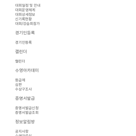
대회일정 및 안내
대회운영체계
대회상세정보
신기록현황
대회/강습회참가
경기인등록
경기인등록
캘린더
캘린더
수영아카데미
등급제
심판
수상구조사
증명서발급
증명서발급신청
증명서발급조회
정보알림방
공지사항
수영자료실