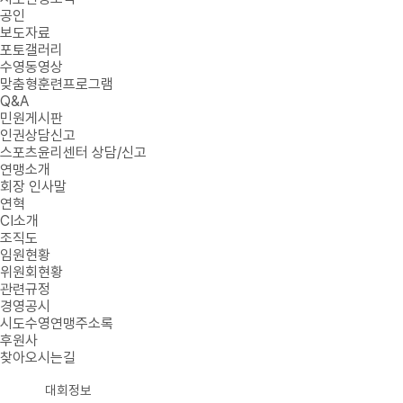
공인
보도자료
포토갤러리
수영동영상
맞춤형훈련프로그램
Q&A
민원게시판
인권상담신고
스포츠윤리센터 상담/신고
연맹소개
회장 인사말
연혁
CI소개
조직도
임원현황
위원회현황
관련규정
경영공시
시도수영연맹주소록
후원사
찾아오시는길
대회정보