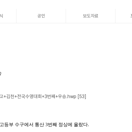
식
공인
보도자료
승
꺾고+김천+전국수영대회+3번째+우승.hwp
[53]
 고등부 수구에서 통산
3
번째 정상에 올랐다
.