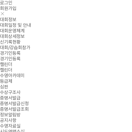
로그인
회원가입
대회정보
대회일정 및 안내
대회운영체계
대회상세정보
신기록현황
대회/강습회참가
경기인등록
경기인등록
캘린더
캘린더
수영아카데미
등급제
심판
수상구조사
증명서발급
증명서발급신청
증명서발급조회
정보알림방
공지사항
수영자료실
시도연맹소식