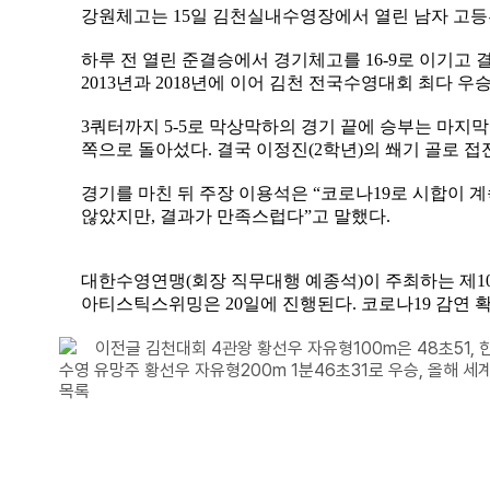
강원체고는
15
일 김천실내수영장에서 열린 남자 고
하루 전 열린 준결승에서 경기체고를
16-9
로 이기고 
2013
년과
2018
년에 이어 김천 전국수영대회 최다 우
3
쿼터까지
5-5
로 막상막하의 경기 끝에 승부는 마지막
쪽으로 돌아섰다
.
결국 이정진
(2
학년
)
의 쐐기 골로 접
경기를 마친 뒤 주장 이용석은
“
코로나
19
로 시합이 
않았지만
,
결과가 만족스럽다
”
고 말했다
.
대한수영연맹
(
회장 직무대행 예종석
)
이 주최하는 제
1
아티스틱스위밍은
20
일에 진행된다
.
코로나
19
감연 
이전글
김천대회 4관왕 황선우 자유형100m은 48초51, 한
수영 유망주 황선우 자유형200m 1분46초31로 우승, 올해 세
목록