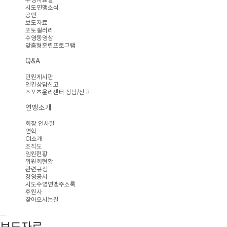
시도연맹소식
공인
보도자료
포토갤러리
수영동영상
맞춤형훈련프로그램
Q&A
민원게시판
인권상담신고
스포츠윤리센터 상담/신고
연맹소개
회장 인사말
연혁
CI소개
조직도
임원현황
위원회현황
관련규정
경영공시
시도수영연맹주소록
후원사
찾아오시는길
보도자료