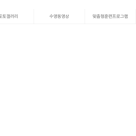
포토갤러리
수영동영상
맞춤형훈련프로그램