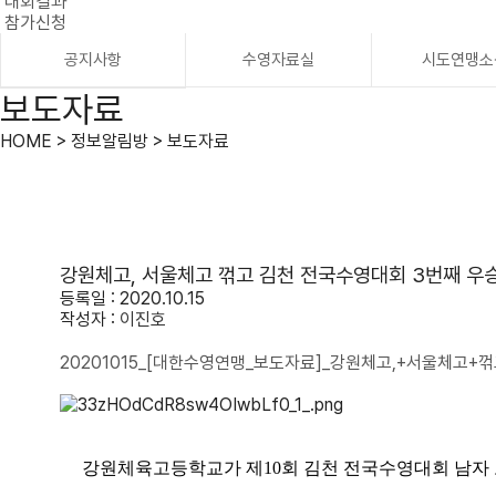
대회결과
참가신청
공지사항
수영자료실
시도연맹소
보도자료
HOME > 정보알림방 > 보도자료
강원체고, 서울체고 꺾고 김천 전국수영대회 3번째 우
등록일 : 2020.10.15
작성자 :
이진호
20201015_[대한수영연맹_보도자료]_강원체고,+서울체고+
강원체육고등학교가 제
10
회 김천 전국수영대회 남자