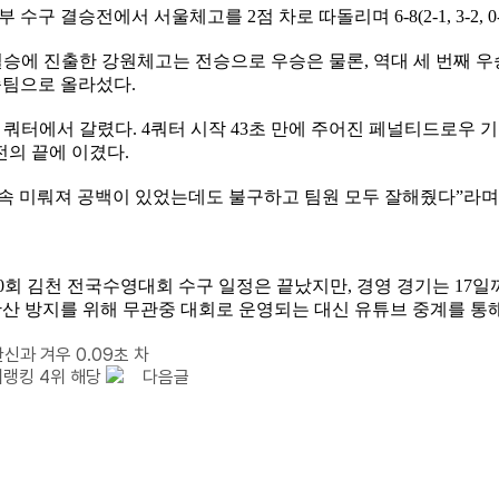
등부 수구 결승전에서 서울체고를
2
점 차로 따돌리며
6-8(2-1, 3-2, 0
결승에 진출한 강원체고는 전승으로 우승은 물론
,
역대 세 번째 
승팀으로 올라섰다
.
 쿼터에서 갈렸다
. 4
쿼터 시작
43
초 만에 주어진 페널티드로우 
전의 끝에 이겼다
.
계속 미뤄져 공백이 있었는데도 불구하고 팀원 모두 잘해줬다
”
라
0
회 김천 전국수영대회 수구 일정은 끝났지만
,
경영 경기는
17
일
확산 방지를 위해 무관중 대회로 운영되는 대신 유튜브 중계를 통
신과 겨우 0.09초 차
계랭킹 4위 해당
다음글