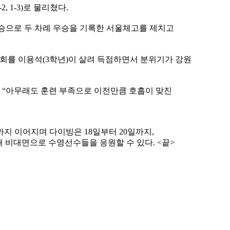
-2, 1-3)
로 물리쳤다
.
우승으로 두 차례 우승을 기록한 서울체고를 제치고
기회를 이용석
(3
학년
)
이 살려 득점하면서 분위기가 강원
며
“
아무래도 훈련 부족으로 이전만큼 호흡이 맞진
까지 이어지며 다이빙은
18
일부터
20
일까지
,
해 비대면으로 수영선수들을 응원할 수 있다
. <
끝
>