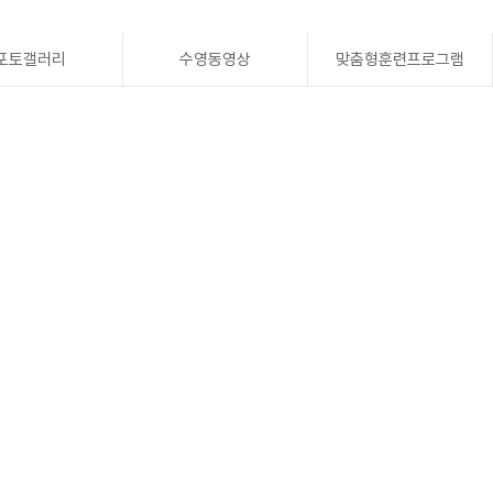
포토갤러리
수영동영상
맞춤형훈련프로그램