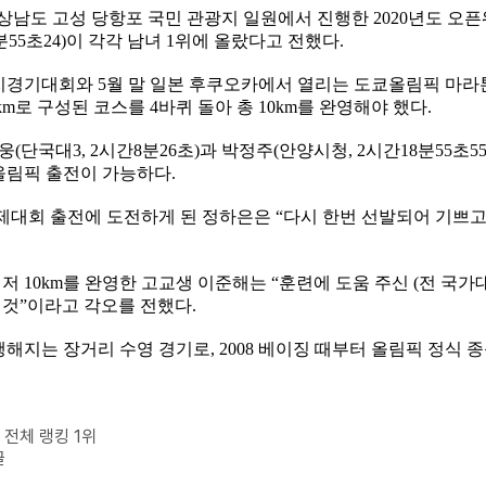
상남도 고성 당항포 국민 관광지 일원에서 진행한
2020
년도 오픈
분
55
초
24)
이 각각 남녀
1
위에 올랐다고 전했다
.
비치경기대회와
5
월 말 일본 후쿠오카에서 열리는 도쿄올림픽 마라
km
로 구성된 코스를
4
바퀴 돌아 총
10km
를 완영해야 했다
.
기웅
(
단국대
3, 2
시간
8
분
26
초
)
과 박정주
(
안양시청
, 2
시간
18
분
55
초
55
올림픽 출전이 가능하다
.
국제대회 출전에 도전하게 된 정하은은
“
다시 한번 선발되어 기쁘
먼저
10km
를 완영한 고교생 이준해는
“
훈련에 도움 주신
(
전 국가
 것
”
이라고 각오를 전했다
.
행해지는 장거리 수영 경기로
, 2008
베이징 때부터 올림픽 정식 
 전체 랭킹 1위
글