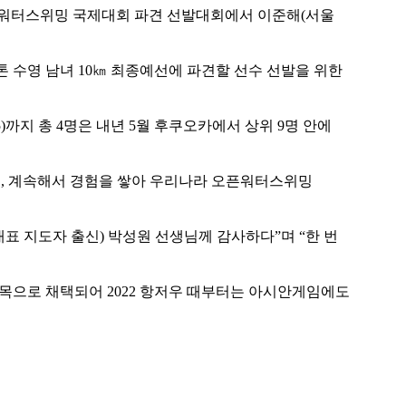
워터스위밍 국제대회 파견 선발대회에서 이준해
(
서울
톤 수영 남녀
10
㎞
최종예선에 파견할 선수 선발을 위한
)
까지 총
4
명은 내년
5
월 후쿠오카에서 상위
9
명 안에
고
,
계속해서 경험을 쌓아 우리나라 오픈워터스위밍
대표 지도자 출신
)
박성원 선생님께 감사하다
”
며
“
한 번
종목으로 채택되어
2022
항저우 때부터는 아시안게임에도