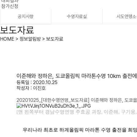
대회결과
참가신청
공지사항
수영자료실
시도연맹소
보도자료
HOME > 정보알림방 > 보도자료
이준해와 정하은, 도쿄올림픽 마라톤수영 10km 출전
등록일 : 2020.10.25
작성자 :
이진호
20201025_[대한수영연맹_보도자료] 이준해와 정하은, 도쿄
[맨 왼쪽부터 경남수영연맹 주효공 괴장, 이준해, 구기웅,
우리나라 최초로 하계올림픽 마라톤 수영 출전을 희