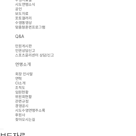
시도연맹소식
공인
보도자료
포토갤러리
수영동영상
맞춤형훈련프로그램
Q&A
민원게시판
인권상담신고
스포츠윤리센터 상담/신고
연맹소개
회장 인사말
연혁
CI소개
조직도
임원현황
위원회현황
관련규정
경영공시
시도수영연맹주소록
후원사
찾아오시는길
보도자료