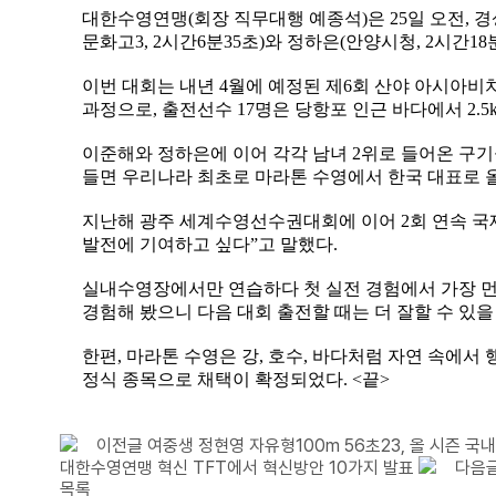
대한수영연맹
(
회장 직무대행 예종석
)
은
25
일 오전
,
경
문화고
3, 2
시간
6
분
35
초
)
와 정하은
(
안양시청
, 2
시간
18
이번 대회는 내년
4
월에 예정된 제
6
회 산야 아시아
과정으로
,
출전선수
17
명은 당항포 인근 바다에서
2.5
이준해와 정하은에 이어 각각 남녀
2
위로 들어온 구
들면 우리나라 최초로 마라톤 수영에서 한국 대표로 
지난해 광주 세계수영선수권대회에 이어
2
회 연속 
발전에 기여하고 싶다
”
고 말했다
.
실내수영장에서만 연습하다 첫 실전 경험에서 가장 
경험해 봤으니 다음 대회 출전할 때는 더 잘할 수 있을
한편
,
마라톤 수영은 강
,
호수
,
바다처럼 자연 속에서 
정식 종목으로 채택이 확정되었다
. <
끝
>
이전글
여중생 정현영 자유형100m 56초23, 올 시즌 국내
대한수영연맹 혁신 TFT에서 혁신방안 10가지 발표
다음
목록