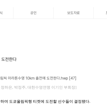
식
공인
보도자료
에 도전한다
올림픽 마라톤수영 10km 출전에 도전한다.hwp
[47]
 정하은, 박정주, 대한수영연맹 이기인 부회장]
망하며 도쿄올림픽행 티켓에 도전할 선수들이 결정됐다
.