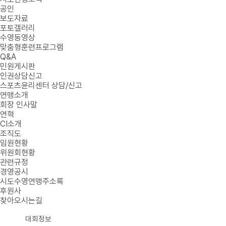
공인
보도자료
포토갤러리
수영동영상
맞춤형훈련프로그램
Q&A
민원게시판
인권상담신고
스포츠윤리센터 상담/신고
연맹소개
회장 인사말
연혁
CI소개
조직도
임원현황
위원회현황
관련규정
경영공시
시도수영연맹주소록
후원사
찾아오시는길
대회정보