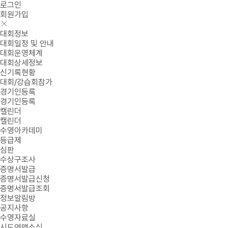
로그인
회원가입
대회정보
대회일정 및 안내
대회운영체계
대회상세정보
신기록현황
대회/강습회참가
경기인등록
경기인등록
캘린더
캘린더
수영아카데미
등급제
심판
수상구조사
증명서발급
증명서발급신청
증명서발급조회
정보알림방
공지사항
수영자료실
시도연맹소식