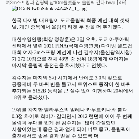
여3m스프링과 김영택 남10m플랫폼도 올림픽 간다.hwp
[49]
한국 다이빙 대표팀이 도쿄올림픽 최종 예선 대회 셋째
날
,
개인 종목에서 올림픽 티켓 두 장을 더 추가했다
.
대한수영연맹
(
회장 정창훈
)
은
3
일 오후
,
도쿄 아쿠아틱
센터에서 열린
2021 FINA(
국제수영연맹
)
다이빙 월드컵
대회 여자
3m
스프링 예선에 나선 김수지
(
울산광역시청
)
가
272.10
점으로 전체
48
명 중 상위
18
명에게 주어지는
마지막 올림픽 출전권을 차지했다고 전했다
.
김수지는 마지막
5
차 시기에서 난이도
3.0
의 앞으로
공중제비 두 바퀴 반을 돌고서 트위스트 동작이 한 바퀴
추가되는
5152B
동작을 큰 실수 없이 이행하며
20
위에서
18
위로 올라섰다
.
19
위를 차지한 벨라루스의 알레나 카무르키나와 불과
0.3
점 차이로 희비가 갈리면서
2012
런던에 이어 두 번째
올림픽 무대를 밟게 된 김수지는
“
많이 간절했던
시합이었는데 좋은 결과 얻게 되어 너무 좋고
,
올림픽에
출전해서도 좋은 결과 얻을 수 있도록 더