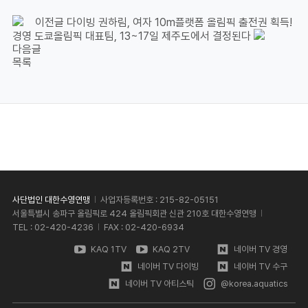
이전글
다이빙 권하림, 여자 10m플랫폼 올림픽 출전권 획득!
경영 도쿄올림픽 대표팀, 13~17일 제주도에서 결정된다
다음글
목록
사단법인 대한수영연맹
사업자등록번호 : 215-82-05151
서울특별시 송파구 올림픽로 424 올림픽회관 신관 210호 대한수영연맹
TEL : 02-420-4236
FAX : 02-420-6934
KAQ 1TV
KAQ 2TV
네이버 TV 경영
네이버 TV 다이빙
네이버 TV 수구
네이버 TV 아티스틱
@korea.aquatics