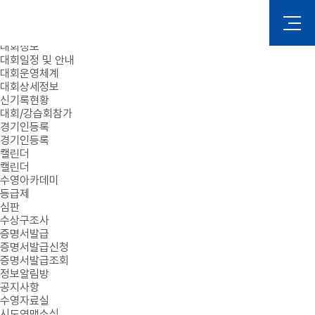
로그인
회원가입
대회정보
대회일정 및 안내
대회운영체계
대회상세정보
신기록현황
대회/강습회참가
경기인등록
경기인등록
캘린더
캘린더
수영아카데미
등급제
심판
수상구조사
증명서발급
증명서발급신청
증명서발급조회
정보알림방
공지사항
수영자료실
시도연맹소식