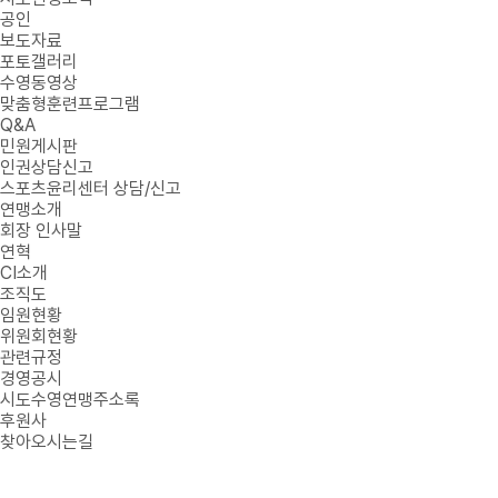
공인
보도자료
포토갤러리
수영동영상
맞춤형훈련프로그램
Q&A
민원게시판
인권상담신고
스포츠윤리센터 상담/신고
연맹소개
회장 인사말
연혁
CI소개
조직도
임원현황
위원회현황
관련규정
경영공시
시도수영연맹주소록
후원사
찾아오시는길