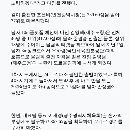
노력하겠다
”
라고 다짐을 전했다
.
같이 출전한 조은비
(
인천광역시청
)
는
239.60
점을 받아
37
위로 마무리했다
.
남자
10m
플랫폼 예선에 나선 김영택
(
제주도청
)
은 전체
46
명 중
11
위
(417.00
점
)
에 올라 준결승 진출은 물론
,
상위
18
명에 주어지는 올림픽 티켓을 확보하여 앞서 지난
1
일
,
남자
3m
싱크로에서 우하람
(
국민체육진흥공단
)
과의
호흡으로 올림픽 출전 자격을 얻은 친형 김영남
(
제주도청
)
과 나란히 도쿄올림픽에 나서게 되었다
.
1
차 시도에서는
24
위로 다소 불안한 출발이었으나 특히
4
차 시기에 뒤돌아서서 도약 후 세 바퀴 반을 도는
207B(
난이도
3.6)
동작으로
7.5
점대를 받아 안정권에
들었다
.
한편
,
대표팀 동료 이재경
(
광주광역시체육회
)
은 손가락
부상에도 불구하고
367.65
점을 획득하며
27
위로 경기를
무사히 마쳤다
.