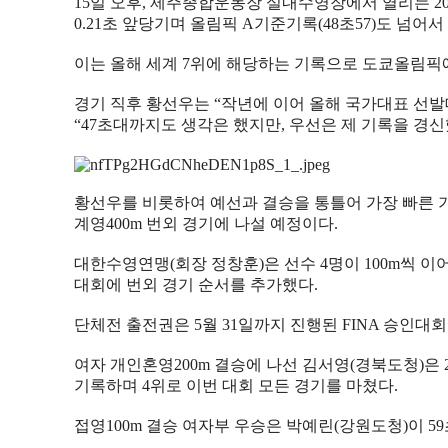
15
일 오후
,
제주종합운동장 실내수영장에서 열리는
2
0.21
초 앞당기며 올림픽
A
기준기록
(48
초
57)
도 넘어서
이는 올해 세계
7
위에 해당하는 기록으로 도쿄올림픽
경기 직후 황선우는
“
작년에 이어 올해 국가대표 선
“47
초대까지도 생각은 했지만
,
우선은 제 기록을 경
황선우를 비롯하여 예선과 결승을 통틀어 가장 빠른 
계영
400m
번외 경기에 나설 예정이다
.
대한수영연맹
(
회장 정창훈
)
은 선수
4
명이
100m
씩 이
대회에 번외 경기 순서를 추가했다
.
단체전 출전권은
5
월
31
일까지 진행된
FINA
승인대회
여자 개인혼영
200m
결승에 나선 김서영
(
경북도청
)
은
기록하며
4
위로 이번 대회 모든 경기를 마쳤다
.
접영
100m
결승 여자부 우승은 박예린
(
강원도청
)
이
59