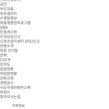
공인
보도자료
포토갤러리
수영동영상
맞춤형훈련프로그램
Q&A
민원게시판
인권상담신고
스포츠윤리센터 상담/신고
연맹소개
회장 인사말
연혁
CI소개
조직도
임원현황
위원회현황
관련규정
경영공시
시도수영연맹주소록
후원사
찾아오시는길
대회정보