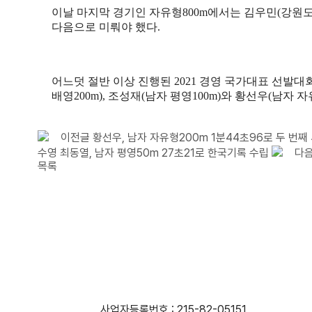
이날 마지막 경기인 자유형
800m
에서는 김우민
(
강원
다음으로 미뤄야 했다
.
어느덧 절반 이상 진행된
2021
경영 국가대표 선발대
배영
200m),
조성재
(
남자 평영
100m)
와 황선우
(
남자 자
이전글
황선우, 남자 자유형200m 1분44초96로 두 번
수영 최동열, 남자 평영50m 27초21로 한국기록 수립
다
목록
사단법인 대한수영연맹
사업자등록번호 : 215-82-05151