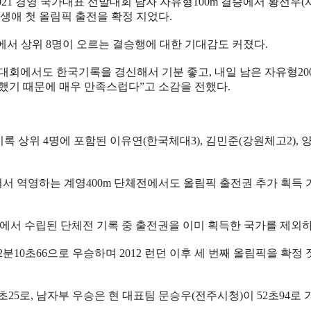
021
경영 국가대표 선발대회 남자 자유형
100m
결승에서 황선우
(
 생애 첫 올림픽 출전을 확정 지었다
.
에서 상위
8
명이 오르는 결승행에 대한 기대감도 커졌다
.
발대회에서도 한국기록을 경신해서 기분 좋고
,
내일 남은 자유형
20
신했기 때문에 매우 만족스럽다
”
고 소감을 전했다
.
기록 상위
4
명에 포함된 이유연
(
한국체대
3),
김민준
(
강원체고
2),
어서 역영하는 계영
400m
단체전에서도 올림픽 출전권 추가 획득 
에서 수립된 단체전 기록 중 출전권을 이미 획득한 국가를 제외
2
분
10
초
66
으로 우승하며
2012
런던 이후 세 번째 올림픽을 확정 
초
25
로
,
남자부 우승은 현 대표팀 문승우
(
전주시청
)
이
52
초
94
로 