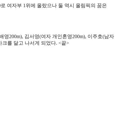
9
로 여자부
1
위에 올랐으나 둘 역시 올림픽의 꿈은
 배영
200m),
김서영
(
여자 개인혼영
200m),
이주호
(
남자
마크를 달고 나서게 되었다
. <
끝
>