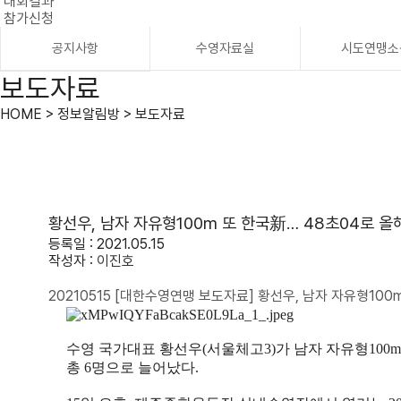
대회결과
참가신청
공지사항
수영자료실
시도연맹소
보도자료
HOME > 정보알림방 > 보도자료
황선우, 남자 자유형100m 또 한국新… 48초04로 올
등록일 : 2021.05.15
작성자 :
이진호
20210515 [대한수영연맹 보도자료] 황선우, 남자 자유형100
수영 국가대표 황선우
(
서울체고
3)
가 남자 자유형
100m
총
6
명으로 늘어났다
.