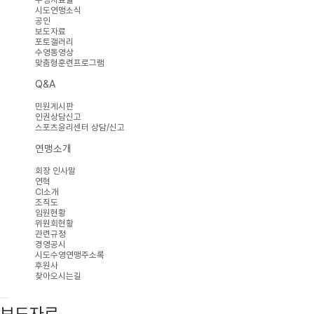
시도연맹소식
공인
보도자료
포토갤러리
수영동영상
맞춤형훈련프로그램
Q&A
민원게시판
인권상담신고
스포츠윤리센터 상담/신고
연맹소개
회장 인사말
연혁
CI소개
조직도
임원현황
위원회현황
관련규정
경영공시
시도수영연맹주소록
후원사
찾아오시는길
보도자료