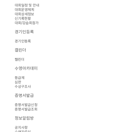
대회일정 및 안내
대회운영체계
대회상세정보
신기록현황
대회/강습회참가
경기인등록
경기인등록
캘린더
캘린더
수영아카데미
등급제
심판
수상구조사
증명서발급
증명서발급신청
증명서발급조회
정보알림방
공지사항
수영자료실