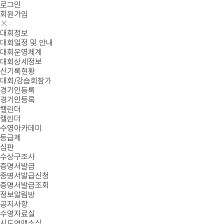
로그인
회원가입
대회정보
대회일정 및 안내
대회운영체계
대회상세정보
신기록현황
대회/강습회참가
경기인등록
경기인등록
캘린더
캘린더
수영아카데미
등급제
심판
수상구조사
증명서발급
증명서발급신청
증명서발급조회
정보알림방
공지사항
수영자료실
시도연맹소식