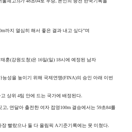
서울체고
3)
가
48
초
04
로 우승
,
본인의 종전 한국기록을
0m
까지 열심히 해서 좋은 결과 내고 싶다
”
며
양재훈
(
강원도청
)
은
16
일
(
일
) 18
시에 예정된 남자
가능성을 높이기 위해 국제연맹
(FINA)
의 승인 아래 이번
하고 상위
4
팀 안에 드는 국가에 배정된다
.
짓고
,
연달아 출전한 여자 접영
100m
결승에서는
59
초
84
를
가장 빨랐으나 둘 다 올림픽
A
기준기록에는 못 미쳤다
.