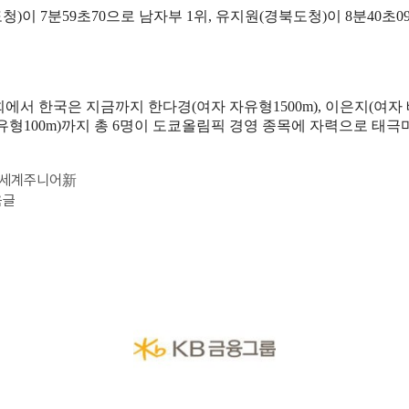
도청
)
이
7
분
59
초
70
으로 남자부
1
위
,
유지원
(
경북도청
)
이
8
분
40
초
0
회에서 한국은 지금까지 한다경
(
여자 자유형
1500m),
이은지
(
여자
유형
100m)
까지 총
6
명이 도쿄올림픽 경영 종목에 자력으로 태극
째 세계주니어新
음글