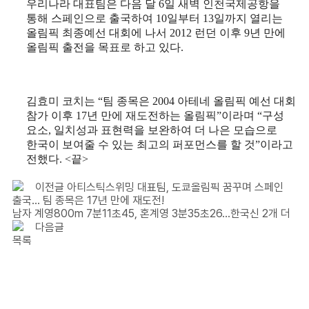
우리나라 대표팀은 다음 달
6
일 새벽 인천국제공항을
통해 스페인으로 출국하여
10
일부터
13
일까지 열리는
올림픽 최종예선 대회에 나서
2012
런던 이후
9
년 만에
올림픽 출전을 목표로 하고 있다
.
김효미 코치는
“
팀 종목은
2004
아테네 올림픽 예선 대회
참가 이후
17
년 만에 재도전하는 올림픽
”
이라며
“
구성
요소
,
일치성과 표현력을 보완하여 더 나은 모습으로
한국이 보여줄 수 있는 최고의 퍼포먼스를 할 것
”
이라고
전했다
. <
끝
>
이전글
아티스틱스위밍 대표팀, 도쿄올림픽 꿈꾸며 스페인
출국… 팀 종목은 17년 만에 재도전!
남자 계영800m 7분11초45, 혼계영 3분35초26...한국신 2개 더
다음글
목록