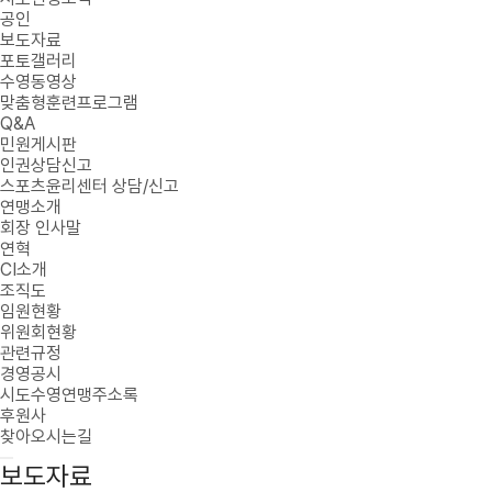
공인
보도자료
포토갤러리
수영동영상
맞춤형훈련프로그램
Q&A
민원게시판
인권상담신고
스포츠윤리센터 상담/신고
연맹소개
회장 인사말
연혁
CI소개
조직도
임원현황
위원회현황
관련규정
경영공시
시도수영연맹주소록
후원사
찾아오시는길
보도자료