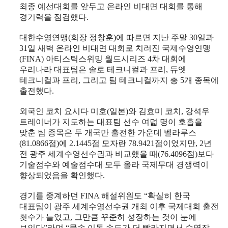
최종 예선대회를 앞두고 온라인 비대면 대회를 통해
경기력을 점검했다
.
대한수영연맹
(
회장 정창훈
)
에 따르면 지난 주말
30
일과
31
일 새벽 온라인 비대면 대회로 치러진 국제수영연맹
(FINA)
아티스틱스위밍 월드시리즈
4
차 대회에
우리나라 대표팀은 솔로 테크니컬과 프리
,
듀엣
테크니컬과 프리
,
그리고 팀 테크니컬까지 총
5
개 종목에
출전했다
.
외국인 코치 요시다 미호
(
일본
)
와 김효미 코치
,
강석우
트레이너가 지도하는 대표팀 선수 여덟 명이 호흡을
맞춘 팀 종목은 두 개국만 출전한 가운데 벨라루스
(81.0866
점
)
에
2.1445
점 모자란
78.9421
점이었지만
, 2
년
전 광주 세계수영선수권과 비교했을 때
(76.4096
점
)
보다
기술점수와 예술점수대 모두 올라 국제무대 경쟁력이
향상되었음을 확인했다
.
경기를 중계하던
FINA
해설위원도
“
확실히 한국
대표팀이 광주 세계수영선수권 개최 이후 국제대회 출전
횟수가 늘었고
,
그만큼 꾸준히 성장하는 것이 눈에
보인다
”
라며
“
물속 이동 속도가 더 빨라지면서 수영장