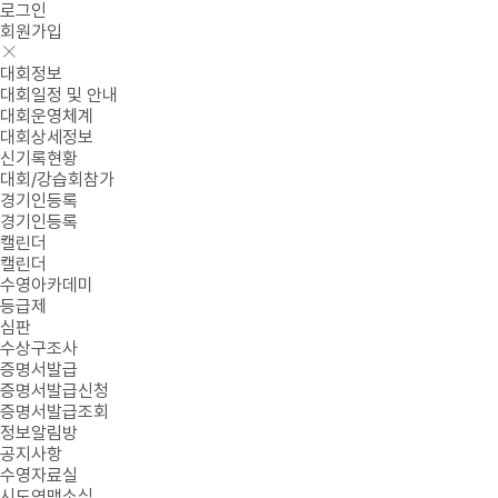
로그인
회원가입
대회정보
대회일정 및 안내
대회운영체계
대회상세정보
신기록현황
대회/강습회참가
경기인등록
경기인등록
캘린더
캘린더
수영아카데미
등급제
심판
수상구조사
증명서발급
증명서발급신청
증명서발급조회
정보알림방
공지사항
수영자료실
시도연맹소식