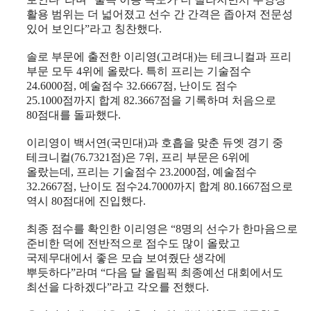
활용 범위는 더 넓어졌고 선수 간 간격은 좁아져 전문성
있어 보인다
”
라고 칭찬했다
.
솔로 부문에 출전한 이리영
(
고려대
)
는 테크니컬과 프리
부문 모두
4
위에 올랐다
.
특히 프리는 기술점수
24.6000
점
,
예술점수
32.6667
점
,
난이도 점수
25.1000
점까지 합계
82.3667
점을 기록하며 처음으로
80
점대를 돌파했다
.
이리영이 백서연
(
국민대
)
과 호흡을 맞춘 듀엣 경기 중
테크니컬
(76.7321
점
)
은
7
위
,
프리 부문은
6
위에
올랐는데
,
프리는 기술점수
23.2000
점
,
예술점수
32.2667
점
,
난이도 점수
24.7000
까지 합계
80.1667
점으로
역시
80
점대에 진입했다
.
최종 점수를 확인한 이리영은
“8
명의 선수가 한마음으로
준비한 덕에 전반적으로 점수도 많이 올랐고
국제무대에서 좋은 모습 보여줬단 생각에
뿌듯하다
”
라며
“
다음 달 올림픽 최종예선 대회에서도
최선을 다하겠다
”
라고 각오를 전했다
.