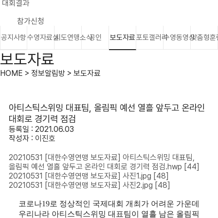
대회결과
참가신청
공지사항
수영자료실
시도연맹소식
공인
보도자료
포토갤러리
수영동영상
맞춤형훈
보도자료
HOME > 정보알림방 > 보도자료
아티스틱스위밍 대표팀, 올림픽 예선 열흘 앞두고 온라인
대회로 경기력 점검
등록일 : 2021.06.03
작성자 :
이진호
20210531 [대한수영연맹 보도자료] 아티스틱스위밍 대표팀,
올림픽 예선 열흘 앞두고 온라인 대회로 경기력 점검.hwp
[44]
20210531 [대한수영연맹 보도자료] 사진1.jpg
[48]
20210531 [대한수영연맹 보도자료] 사진2.jpg
[48]
코로나
19
로 정상적인 국제대회 개최가 어려운 가운데
우리나라 아티스틱스위밍 대표팀이 열흘 남은 올림픽