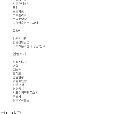
시도연맹소식
공인
보도자료
포토갤러리
수영동영상
맞춤형훈련프로그램
Q&A
민원게시판
인권상담신고
스포츠윤리센터 상담/신고
연맹소개
회장 인사말
연혁
CI소개
조직도
임원현황
위원회현황
관련규정
경영공시
시도수영연맹주소록
후원사
찾아오시는길
보도자료