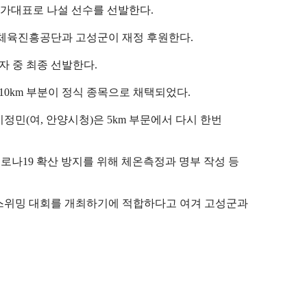
가대표로 나설 선수를 선발한다
.
체육진흥공단과 고성군이 재정 후원한다
.
자 중 최종 선발한다
.
10km
부분이 정식 종목으로 채택되었다
.
이정민
(
여
,
안양시청
)
은
5km
부문에서 다시 한번
코로나
19
확산 방지를 위해 체온측정과 명부 작성 등
스위밍 대회를 개최하기에 적합하다고 여겨 고성군과