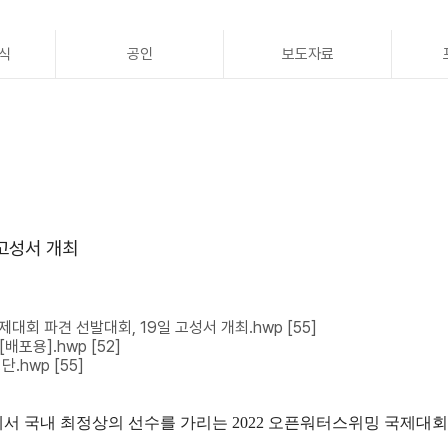
식
공인
보도자료
 고성서 개최
제대회 파견 선발대회, 19일 고성서 개최.hwp
[55]
[배포용].hwp
[52]
단.hwp
[55]
서 국내 최정상의 선수를 가리는
2022
오픈워터스위밍 국제대회