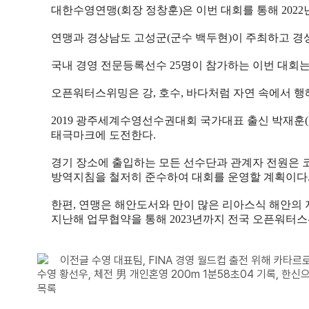
대한수영연맹
(
회장 정창훈
)
은 이번 대회를 통해
2022
연맹과 경상남도 고성군
(
군수 백두현
)
이 주최하고 
국내 경영 전문등록선수
25
명이 참가하는 이번 대회
오픈워터스위밍은 강
,
호수
,
바다처럼 자연 속에서 행
2019
광주세계수영선수권대회 국가대표 출신 박재훈
(
태극마크에 도전한다
.
경기 장소에 출입하는 모든 선수단과 관계자 전원은 
방역지침을 철저히 준수하여 대회를 운영할 계획이다
한편
,
연맹은 해안도서와 만이 많은 리아스식 해안의
지난해 업무협약을 통해
2023
년까지 전국 오픈워터스
이전글
수영 대표팀, FINA 경영 월드컵 출전 위해 카타르
수영 황선우, 체전 男 개인혼영 200m 1분58초04 기록, 한신으
목록