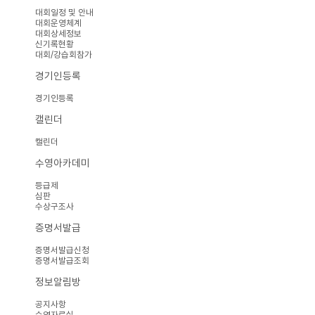
대회일정 및 안내
대회운영체계
대회상세정보
신기록현황
대회/강습회참가
경기인등록
경기인등록
캘린더
캘린더
수영아카데미
등급제
심판
수상구조사
증명서발급
증명서발급신청
증명서발급조회
정보알림방
공지사항
수영자료실