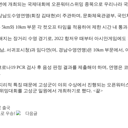
년에 개최되는 국제대회에 오픈워터스위밍 종목으로 우리나라 국
경상남도수영연맹
(
회장 김태현
)
이 주관하며
,
문화체육관광부
,
국민
는
5km
와
10km
부문 각 컷오프 타임을 적용하여 제한 시간 내 통과
해지는 장거리 수영 경기로
, 2022
항저우 때부터 아시안게임에도
남
,
서귀포시청
)
과 임다연
(
여
,
경남수영연맹
)
은
10km
부문에서
,
코로나
19 PCR
검사 후 음성 판정 결과를 제출해야 하며
,
연맹은 
.
 지리적 특징 때문에 고성군이 야외 수상에서 진행되는 오픈워터
위밍대회를 고성군 일원에서 개최하기로 했다
. <
끝
>
로 출국
로 우승!
다음글