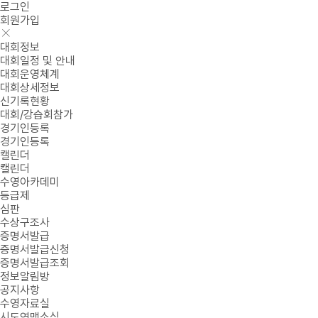
로그인
회원가입
대회정보
대회일정 및 안내
대회운영체계
대회상세정보
신기록현황
대회/강습회참가
경기인등록
경기인등록
캘린더
캘린더
수영아카데미
등급제
심판
수상구조사
증명서발급
증명서발급신청
증명서발급조회
정보알림방
공지사항
수영자료실
시도연맹소식