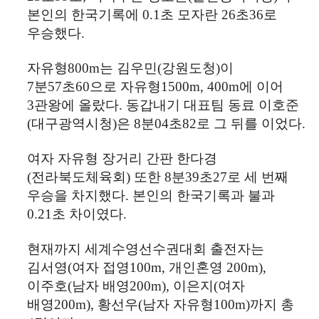
본인의 한국기록에
0.1
초 모자란
26
초
36
로
우승했다
.
자유형
800m
는 김우민
(
강원도청
)
이
7
분
57
초
60
으로 자유형
1500m, 400m
에 이어
3
관왕에 올랐다
.
동갑내기 대표팀 동료 이호준
(
대구광역시청
)
은
8
분
04
초
82
로 그 뒤를 이었다
.
여자 자유형 장거리 간판 한다경
(
전라북도체육회
)
또한
8
분
39
초
27
로 세 번째
우승을 차지했다
.
본인의 한국기록과 불과
0.21
초 차이였다
.
현재까지 세계수영선수권대회 출전자는
김서영
(
여자 접영
100m,
개인혼영
200m),
이주호
(
남자 배영
200m),
이은지
(
여자
배영
200m),
황선우
(
남자 자유형
100m)
까지 총