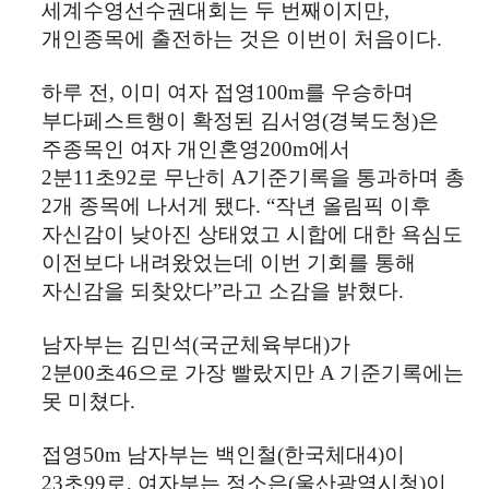
세계수영선수권대회는 두 번째이지만
,
개인종목에 출전하는 것은 이번이 처음이다
.
하루 전
,
이미 여자 접영
100m
를 우승하며
부다페스트행이 확정된 김서영
(
경북도청
)
은
주종목인 여자 개인혼영
200m
에서
2
분
11
초
92
로 무난히
A
기준기록을 통과하며 총
2
개 종목에 나서게 됐다
. “
작년 올림픽 이후
자신감이 낮아진 상태였고 시합에 대한 욕심도
이전보다 내려왔었는데 이번 기회를 통해
자신감을 되찾았다
”
라고 소감을 밝혔다
.
남자부는 김민석
(
국군체육부대
)
가
2
분
00
초
46
으로 가장 빨랐지만
A
기준기록에는
못 미쳤다
.
접영
50m
남자부는 백인철
(
한국체대
4)
이
23
초
99
로
,
여자부는 정소은
(
울산광역시청
)
이