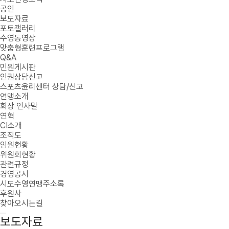
공인
보도자료
포토갤러리
수영동영상
맞춤형훈련프로그램
Q&A
민원게시판
인권상담신고
스포츠윤리센터 상담/신고
연맹소개
회장 인사말
연혁
CI소개
조직도
임원현황
위원회현황
관련규정
경영공시
시도수영연맹주소록
후원사
찾아오시는길
보도자료