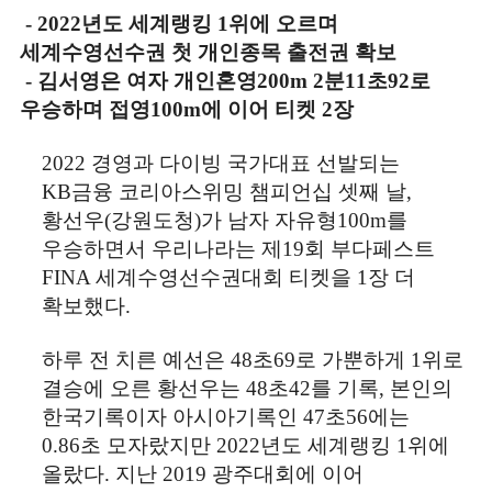
- 2022
년도 세계랭킹
1
위에 오르며
세계수영선수권 첫 개인종목 출전권 확보
- 김서영은 여자 개인혼영
200m 2
분
11
초
92
로
우승하며 접영
100m
에 이어 티켓
2
장
2022
경영과 다이빙 국가대표 선발되는
KB
금융 코리아스위밍 챔피언십 셋째 날
,
황선우
(
강원도청
)
가 남자 자유형
100m
를
우승하면서 우리나라는 제
19
회 부다페스트
FINA
세계수영선수권대회 티켓을
1
장 더
확보했다
.
하루 전 치른 예선은
48
초
69
로 가뿐하게
1
위로
결승에 오른 황선우는
48
초
42
를 기록
,
본인의
한국기록이자 아시아기록인
47
초
56
에는
0.86
초 모자랐지만
2022
년도 세계랭킹
1
위에
올랐다
.
지난
2019
광주대회에 이어