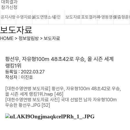
대회결과
참가신청
공지사항
수영자료실
시도연맹소식
공인
보도자료
포토갤러리
수영동영상
맞춤형훈
보도자료
HOME > 정보알림방 > 보도자료
황선우, 자유형100m 48초42로 우승, 올 시즌 세계
랭킹1위
등록일 : 2022.03.27
작성자 :
이진호
[대한수영연맹 보도자료] 황선우, 자유형100m 48초42로 우승,
올 시즌 세계 랭킹1위.hwp
[46]
[대한수영연맹 보도자료 사진] 국대 선발전 남자 자유형100m
우승한 황선우.JPG
[52]