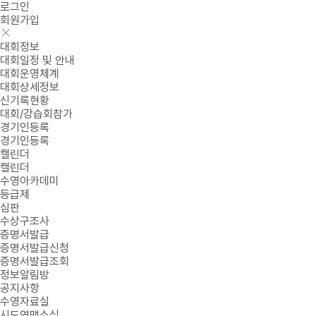
로그인
회원가입
대회정보
대회일정 및 안내
대회운영체계
대회상세정보
신기록현황
대회/강습회참가
경기인등록
경기인등록
캘린더
캘린더
수영아카데미
등급제
심판
수상구조사
증명서발급
증명서발급신청
증명서발급조회
정보알림방
공지사항
수영자료실
시도연맹소식