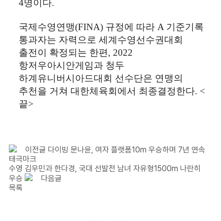
4
명이다
.
국제수영연맹
(FINA)
규정에 따라
A
기준기록
통과자는 자력으로 세계수영선수권대회
출전이 확정되는 한편
, 2022
항저우아시안게임과 청두
하계유니버시아드대회 선수단은 연맹의
추천을 거쳐 대한체육회에서 최종결정한다
. <
끝
>
이전글
다이빙 문나윤, 여자 플랫폼10m 우승하며 7년 연속
태극마크
수영 김우민과 한다경, 국대 선발전 남녀 자유형1500m 나란히
우승
다음글
목록