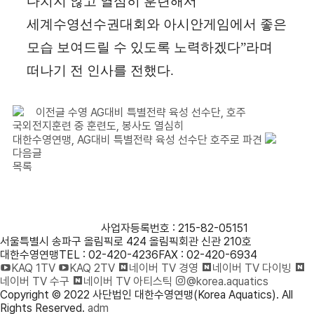
다치지 않고 열심히 훈련해서
세계수영선수권대회와 아시안게임에서 좋은
모습 보여드릴 수 있도록 노력하겠다
”
라며
떠나기 전 인사를 전했다
.
이전글
수영 AG대비 특별전략 육성 선수단, 호주
국외전지훈련 중 훈련도, 봉사도 열심히
대한수영연맹, AG대비 특별전략 육성 선수단 호주로 파견
다음글
목록
사단법인 대한수영연맹
사업자등록번호 : 215-82-05151
서울특별시 송파구 올림픽로 424 올림픽회관 신관 210호
대한수영연맹
TEL : 02-420-4236
FAX : 02-420-6934
KAQ 1TV
KAQ 2TV
네이버 TV 경영
네이버 TV 다이빙
네이버 TV 수구
네이버 TV 아티스틱
@korea.aquatics
Copyright © 2022 사단법인 대한수영연맹(Korea Aquatics). All
Rights Reserved.
adm