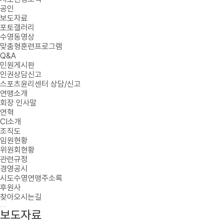
공인
보도자료
포토갤러리
수영동영상
맞춤형훈련프로그램
Q&A
민원게시판
인권상담신고
스포츠윤리센터 상담/신고
연맹소개
회장 인사말
연혁
CI소개
조직도
임원현황
위원회현황
관련규정
경영공시
시도수영연맹주소록
후원사
찾아오시는길
보도자료