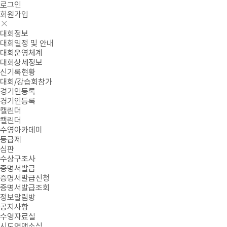
로그인
회원가입
대회정보
대회일정 및 안내
대회운영체계
대회상세정보
신기록현황
대회/강습회참가
경기인등록
경기인등록
캘린더
캘린더
수영아카데미
등급제
심판
수상구조사
증명서발급
증명서발급신청
증명서발급조회
정보알림방
공지사항
수영자료실
시도연맹소식