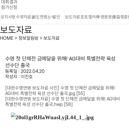
대회결과
참가신청
공지사항
수영자료실
시도연맹소식
공인
보도자료
포토갤러리
수영동영상
맞춤형훈
보도자료
HOME > 정보알림방 > 보도자료
수영 첫 단체전 금메달을 위해! AG대비 특별전략 육성
선수단 출국
등록일 : 2022.04.20
작성자 :
이진호
[대한수영연맹 보도자료 사진] 수영 첫 단체전 금메달을 위해!
AG대비 특별전략 육성 선수단 출국.jpg
[55]
[대한수영연맹 보도자료] 수영 첫 단체전 금메달을 위해! AG대비
특별전략 육성 선수단 출국.hwp
[58]