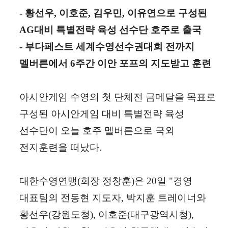
- 황선우
,
이호준
,
김우민
,
이유연으로 구성된
AG
대비 특별전략 육성 선수단 호주로 출국
- 부다페스트 세계수영선수권대회 전까지
멜버른에서
6
주간 이안 포프의 지도받고 훈련
아시안게임 수영의 첫 단체전 금메달을 목표로
구성된 아시안게임 대비 특별전략 육성
선수단이 오늘 호주 멜버른으로 국외
전지훈련을 떠났다
.
대한수영연맹
(
회장 정창훈
)
은
20
일
"
경영
대표팀의 전동현 지도자
,
박지훈 트레이너와
황선우
(
강원도청
),
이호준
(
대구광역시청
),