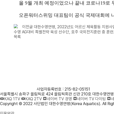
올
9
월 개최 예정이었으나 끝내 코로나
19
로 
오픈워터스위밍 대표팀이 공식 국제대회에 
이전글
대한수영연맹, 2022년도 어르신 체육활동 지원사
수영 AG대비 특별전략 육성 선수단, 호주 국외전지훈련 중 훈련
목록
사단법인 대한수영연맹
사업자등록번호 : 215-82-05151
서울특별시 송파구 올림픽로 424 올림픽회관 신관 210호 대한수영연맹
KAQ 1TV
KAQ 2TV
네이버 TV 경영
네이버 TV 다이빙
네
Copyright © 2022 사단법인 대한수영연맹(Korea Aquatics). All Righ
개인정보처리방침
이용약관