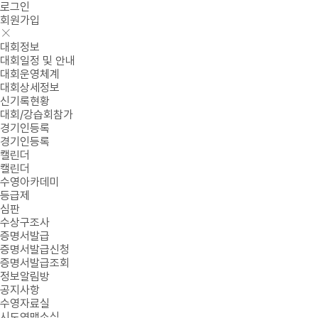
로그인
회원가입
대회정보
대회일정 및 안내
대회운영체계
대회상세정보
신기록현황
대회/강습회참가
경기인등록
경기인등록
캘린더
캘린더
수영아카데미
등급제
심판
수상구조사
증명서발급
증명서발급신청
증명서발급조회
정보알림방
공지사항
수영자료실
시도연맹소식