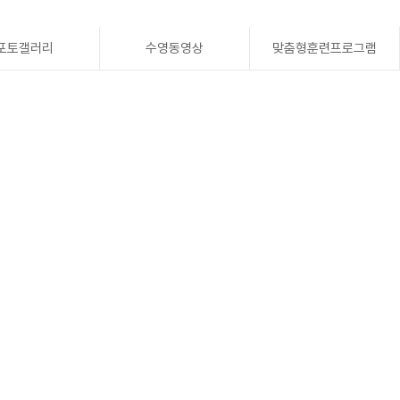
포토갤러리
수영동영상
맞춤형훈련프로그램