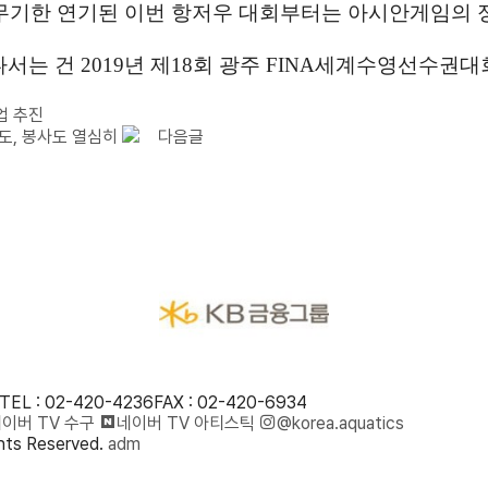
무기한 연기된 이번 항저우 대회부터는 아시안게임의
나서는 건
2019
년 제
18
회 광주
FINA
세계수영선수권대
업 추진
도, 봉사도 열심히
다음글
TEL : 02-420-4236
FAX : 02-420-6934
이버 TV 수구
네이버 TV 아티스틱
@korea.aquatics
ts Reserved.
adm