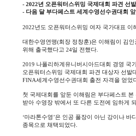
- 2022
년 오픈워터스위밍 국제대회 파견 선
- 다음 달 부다페스트 세계수영선수권대회 앞
2022
년도 오픈워터스위밍 여자 국가대표 이
대한수영연맹
(
회장 정창훈
)
은 이해림이 김인
위해 출국했다고
24
일 전했다
.
2019
나폴리하계유니버시아드대회 경영 국가
오픈워터스위밍 국제대회 파견 대상자 선발
FINA
세계수영선수권대회 출전 자격을 얻었
첫 국제대회를 앞둔 이해림은 부다페스트 본
받아 수영장 밖에서 또 다른 도전에 임하게 
‘
마라톤수영
’
은 인공 풀장이 아닌 강이나 바
종목으로 채택되었다
.