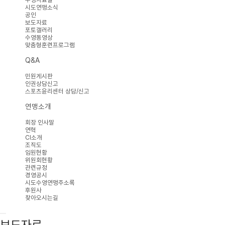
시도연맹소식
공인
보도자료
포토갤러리
수영동영상
맞춤형훈련프로그램
Q&A
민원게시판
인권상담신고
스포츠윤리센터 상담/신고
연맹소개
회장 인사말
연혁
CI소개
조직도
임원현황
위원회현황
관련규정
경영공시
시도수영연맹주소록
후원사
찾아오시는길
보도자료