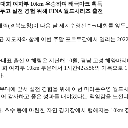
발대회 여자부
10km
우승하며 태극마크 획득
두고 실전 경험 위해
FINA
월드시리즈 출전
해림
(
경북도청
)
이 다음 달 세계수영선수권대회를 앞두고
균 지도자와 함께 이번 주말 포르투갈에서 열리는
202
대표 출신 이해림은 지난해
10
월
,
경남 고성 해양마리
대회 여자부
10km
부문에서
1
시간
42
초
56
의 기록으로
1
다
.
 무대에 앞서 실전 경험을 위해 이번 마라톤수영 월
되어 감사하고 좋은 성과를 내야겠다는 책임감을 느낀
다
,
호수 등에 마련한 자연 경기장에서 행해지는
10km