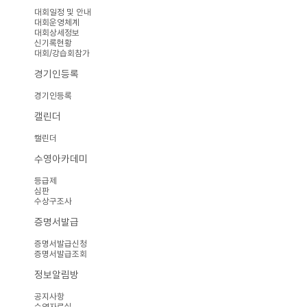
대회일정 및 안내
대회운영체계
대회상세정보
신기록현황
대회/강습회참가
경기인등록
경기인등록
캘린더
캘린더
수영아카데미
등급제
심판
수상구조사
증명서발급
증명서발급신청
증명서발급조회
정보알림방
공지사항
수영자료실