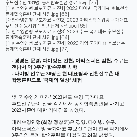
후보선수단 131명, 동계합숙훈련 성료.hwp
[75]
[대한수영연맹 보도자료 사진1] 2023 다이빙 국가대표 후보선수
동계합숙훈련 단체 사진.jpg
[68]
[대한수영연맹 보도자료 사진2] 2023 아티스틱스위밍 국가대표
후보선수 동계합숙훈련 단체 사진.jpg
[65]
[대한수영연맹 보도자료 사진3] 2023 수구 국가대표 후보선수
동계합숙훈련 단체 사진.jpg
[64]
[대한수영연맹 보도자료 사진4] 2023 경영 국가대표 후보선수
동계합숙훈련 단체 사진.jpg
[77]
- 경영은 문경
,
다이빙은 진천
,
아티스틱은 김천
,
수구는
전남서 약
3
주간 합숙훈련 시행
- 다이빙 선수단
30
명은 현 대표팀과 진천선수촌 내
합동훈련으로
‘
국대의 일상
’
체험
‘
한국 수영의 미래
’ 2023
년도 수영 국가대표
후보선수단이 전국 각기에서 동계합숙훈련을 마치고
2023
시즌에 대한 기대감을 높였다
.
대한수영연맹
(
회장 정창훈
)
은 경영
,
다이빙
,
수구
,
아티스틱스위밍 국가대표 후보선수단이 전국 각지에서
3
주간의 동계 합숙훈련을 마쳤다고
24
일 밝혔다
.