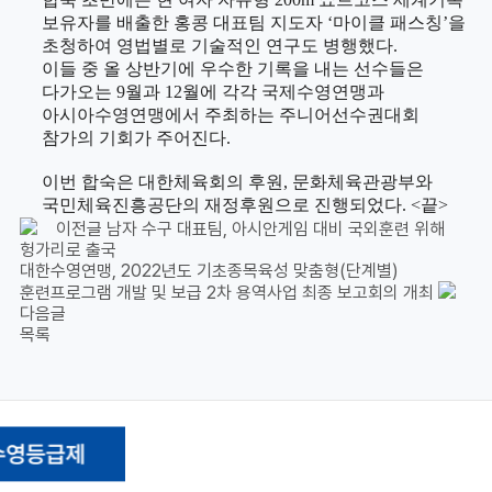
보유자를 배출한 홍콩 대표팀 지도자
‘
마이클 패스칭
’
을
초청하여 영법별로 기술적인 연구도 병행했다
.
이들 중 올 상반기에 우수한 기록을 내는 선수들은
다가오는
9
월과
12
월에 각각 국제수영연맹과
아시아수영연맹에서 주최하는 주니어선수권대회
참가의 기회가 주어진다
.
이번 합숙은 대한체육회의 후원
,
문화체육관광부와
국민체육진흥공단의 재정후원으로 진행되었다
. <
끝
>
이전글
남자 수구 대표팀, 아시안게임 대비 국외훈련 위해
헝가리로 출국
대한수영연맹, 2022년도 기초종목육성 맞춤형(단계별)
훈련프로그램 개발 및 보급 2차 용역사업 최종 보고회의 개최
다음글
목록