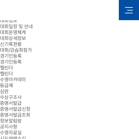
로그인
회원가입
대회정보
대회일정 및 안내
대회운영체계
대회상세정보
신기록현황
대회/강습회참가
경기인등록
경기인등록
캘린더
캘린더
수영아카데미
등급제
심판
수상구조사
증명서발급
증명서발급신청
증명서발급조회
정보알림방
공지사항
수영자료실
시도연맹소식