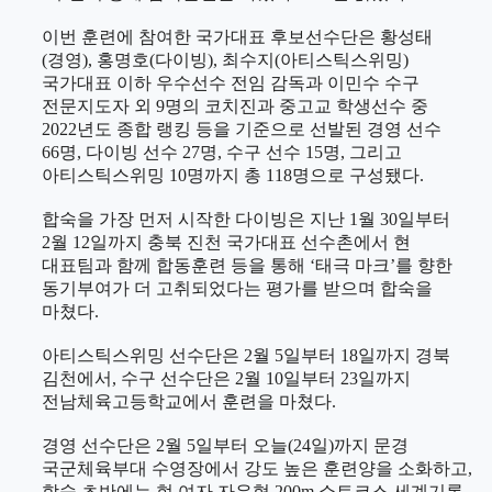
이번 훈련에 참여한 국가대표 후보선수단은 황성태
(
경영
),
홍명호
(
다이빙
),
최수지
(
아티스틱스위밍
)
국가대표 이하 우수선수 전임 감독과 이민수 수구
전문지도자 외
9
명의 코치진과 중고교 학생선수 중
2022
년도 종합 랭킹 등을 기준으로 선발된 경영 선수
66
명
,
다이빙 선수
27
명
,
수구 선수
15
명
,
그리고
아티스틱스위밍
10
명까지 총
118
명으로 구성됐다
.
합숙을 가장 먼저 시작한 다이빙은 지난
1
월
30
일부터
2
월
12
일까지 충북 진천 국가대표 선수촌에서 현
대표팀과 함께 합동훈련 등을 통해
‘
태극 마크
’
를 향한
동기부여가 더 고취되었다는 평가를 받으며 합숙을
마쳤다
.
아티스틱스위밍 선수단은
2
월
5
일부터
18
일까지 경북
김천에서
,
수구 선수단은
2
월
10
일부터
23
일까지
전남체육고등학교에서 훈련을 마쳤다
.
경영 선수단은
2
월
5
일부터 오늘
(24
일
)
까지 문경
국군체육부대 수영장에서 강도 높은 훈련양을 소화하고
,
합숙 초반에는 현 여자 자유형
200m
쇼트코스 세계기록