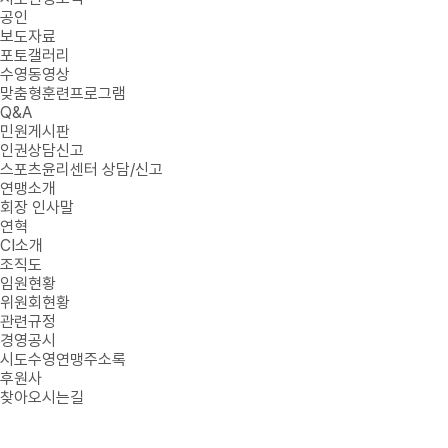
공인
보도자료
포토갤러리
수영동영상
맞춤형훈련프로그램
Q&A
민원게시판
인권상담신고
스포츠윤리센터 상담/신고
연맹소개
회장 인사말
연혁
CI소개
조직도
임원현황
위원회현황
관련규정
경영공시
시도수영연맹주소록
후원사
찾아오시는길