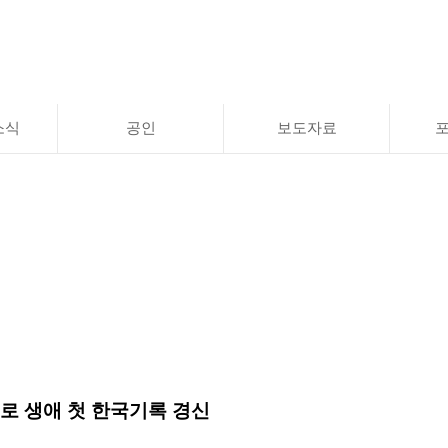
소식
공인
보도자료
74로 생애 첫 한국기록 경신