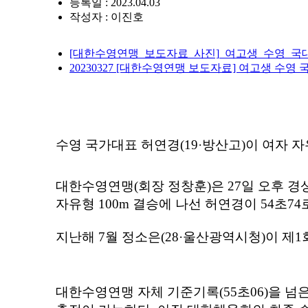
등록일 : 2023.04.03
작성자 :
이진호
[대한수영연맹_보도자료_사진]_여고생_수영_국대_
20230327 [대한수영연맹 보도자료] 여고생 수영 국
수영 국가대표 허연경
(19·
방산고
)
이 여자 
대한수영연맹
(
회장 정창훈
)
은
27
일 오후 
자유형
100m
결승에 나선 허연경이
54
초
74
지난해
7
월 정소은
(28·
울산광역시청
)
이 제
1
대한수영연맹 자체 기준기록
(55
초
06)
을 넘