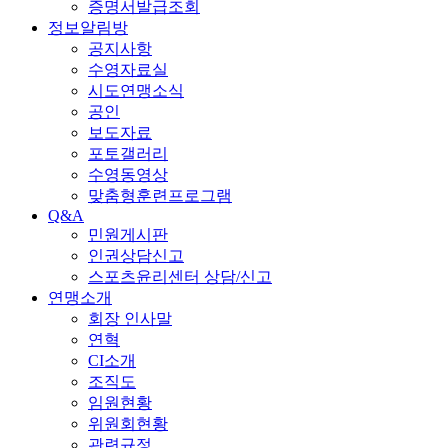
증명서발급조회
정보알림방
공지사항
수영자료실
시도연맹소식
공인
보도자료
포토갤러리
수영동영상
맞춤형훈련프로그램
Q&A
민원게시판
인권상담신고
스포츠윤리센터 상담/신고
연맹소개
회장 인사말
연혁
CI소개
조직도
임원현황
위원회현황
관련규정