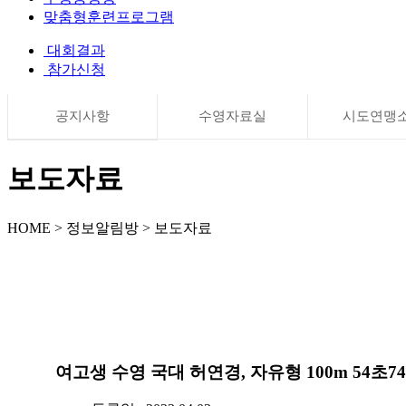
맞춤형훈련프로그램
대회결과
참가신청
공지사항
수영자료실
시도연맹
보도자료
HOME > 정보알림방 > 보도자료
여고생 수영 국대 허연경, 자유형 100m 54초