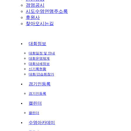
경영공시
시도수영연맹주소록
후원사
찾아오시는길
대회정보
대회일정 및 안내
대회운영체계
대회상세정보
신기록현황
대회/강습회참가
경기인등록
경기인등록
캘린더
캘린더
수영아카데미