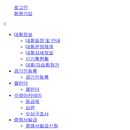
로그인
회원가입
대회정보
대회일정 및 안내
대회운영체계
대회상세정보
신기록현황
대회/강습회참가
경기인등록
경기인등록
캘린더
캘린더
수영아카데미
등급제
심판
수상구조사
증명서발급
증명서발급신청