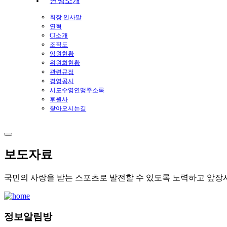
연맹소개
회장 인사말
연혁
CI소개
조직도
임원현황
위원회현황
관련규정
경영공시
시도수영연맹주소록
후원사
찾아오시는길
보도자료
국민의 사랑을 받는 스포츠로 발전할 수 있도록 노력하고 앞장
정보알림방