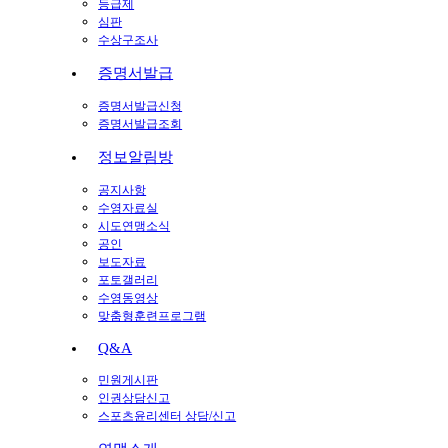
등급제
심판
수상구조사
증명서발급
증명서발급신청
증명서발급조회
정보알림방
공지사항
수영자료실
시도연맹소식
공인
보도자료
포토갤러리
수영동영상
맞춤형훈련프로그램
Q&A
민원게시판
인권상담신고
스포츠윤리센터 상담/신고