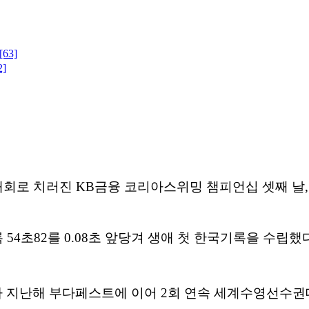
[63]
2]
대회로 치러진
KB
금융 코리아스위밍 챔피언십 셋째 날
록
54
초
82
를
0.08
초 앞당겨 생애 첫 한국기록을 수립했
라 지난해 부다페스트에 이어
2
회 연속 세계수영선수권