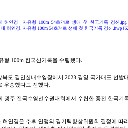
허연경__자유형_100m_54초74로_생애_첫_한국기록_경신.jpg
대 허연경, 자유형 100m 54초74로 생애 첫 한국기록 경신.hwp
[6
자유형
100m
한국신기록을 수립했다
.
경상북도 김천실내수영장에서
2023
경영 국가대표 선발
로 우승했다고 전했다
.
회 광주 전국수영선수권대회에서 수립한 종전 한국기
은 허연경은 추후 연맹의 경기력향상위원회 결정에 따