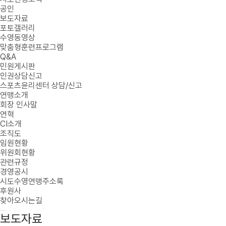
공인
보도자료
포토갤러리
수영동영상
맞춤형훈련프로그램
Q&A
민원게시판
인권상담신고
스포츠윤리센터 상담/신고
연맹소개
회장 인사말
연혁
CI소개
조직도
임원현황
위원회현황
관련규정
경영공시
시도수영연맹주소록
후원사
찾아오시는길
보도자료