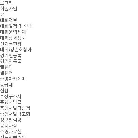
로그인
회원가입
대회정보
대회일정 및 안내
대회운영체계
대회상세정보
신기록현황
대회/강습회참가
경기인등록
경기인등록
캘린더
캘린더
수영아카데미
등급제
심판
수상구조사
증명서발급
증명서발급신청
증명서발급조회
정보알림방
공지사항
수영자료실
시도연맹소식