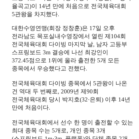
율곡고
)
이
14
년 만에 처음으로 전국체육대회
5
관왕을 차지했다
.
대한수영연맹
(
회장 정창훈
)
은
17
일 오후
전라남도 목포실내수영장에서 열린 제
104
회
전국체육대회 다이빙 마지막 날
,
남자 고등부
스프링보드
3m
결승에 나선 최강인이
372.45
점으로
1
위에 올라 출전한
5
개 모든
종목에서 우승했다고 전했다
.
전국체육대회 다이빙 종목에서
5
관왕이 나온
건 역대 두 번째로
, 2009
년 제
90
회
전국체육대회 당시 박지호
(32·
은퇴
)
이후
14
년
만에 처음이다
.
전국체육대회에서 선수 한 명이 출전할 수 있는
최대 종목 수는
5
개로
,
개인 종목
3
개
(
스프링보드
1m·3m,
플랫폼
)
와 단체 종목
2
개