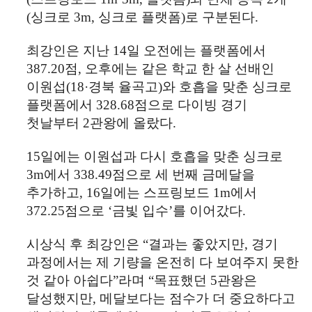
(
싱크로
3m,
싱크로 플랫폼
)
로 구분된다
.
최강인은 지난
14
일 오전에는 플랫폼에서
387.20
점
,
오후에는 같은 학교 한 살 선배인
이원섭
(18·
경북 율곡고
)
와 호흡을 맞춘 싱크로
플랫폼에서
328.68
점으로 다이빙 경기
첫날부터
2
관왕에 올랐다
.
15
일에는 이원섭과 다시 호흡을 맞춘 싱크로
3m
에서
338.49
점으로 세 번째 금메달을
추가하고
, 16
일에는 스프링보드
1m
에서
372.25
점으로
‘
금빛 입수
’
를 이어갔다
.
시상식 후 최강인은
“
결과는 좋았지만
,
경기
과정에서는 제 기량을 온전히 다 보여주지 못한
것 같아 아쉽다
”
라며
“
목표했던
5
관왕은
달성했지만
,
메달보다는 점수가 더 중요하다고