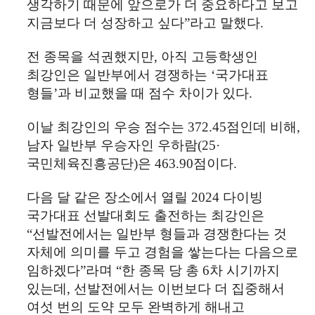
생각하기 때문에 앞으로가 더 중요하다고 보고
지금보다 더 성장하고 싶다
”
라고 말했다
.
전 종목을 석권했지만
,
아직 고등학생인
최강인은 일반부에서 경쟁하는
‘
국가대표
형들
’
과 비교했을 때 점수 차이가 있다
.
이날 최강인의 우승 점수는
372.45
점인데 비해
,
남자 일반부 우승자인 우하람
(25·
국민체육진흥공단
)
은
463.90
점이다
.
다음 달 같은 장소에서 열릴
2024
다이빙
국가대표 선발대회도 출전하는 최강인은
“
선발전에서는 일반부 형들과 경쟁한다는 것
자체에 의미를 두고 경험을 쌓는다는 다음으로
임하겠다
”
라며
“
한 종목 당 총
6
차 시기까지
있는데
,
선발전에서는 이번보다 더 집중해서
여섯 번의 도약 모두 완벽하게 해내고