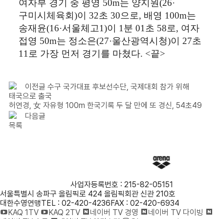
여자부 경기 중 평영
50m
는 양지원
(26·
구미시체육회
)
이
32
초
30
으로
,
배영
100m
는
송재윤
(16·
서울체고
1)
이
1
분
01
초
58
로
,
여자
접영
50m
는 정소은
(27·
울산광역시청
)
이
27
초
11
로 가장 먼저 경기를 마쳤다
. <
끝
>
이전글
수구 국가대표 후보선수단, 국제대회 참가 위해
태국으로 출국
허연경, 女 자유형 100m 한국기록 두 달 만에 또 경신, 54초49
다음글
목록
사단법인 대한수영연맹
사업자등록번호 : 215-82-05151
서울특별시 송파구 올림픽로 424 올림픽회관 신관 210호
대한수영연맹
TEL : 02-420-4236
FAX : 02-420-6934
KAQ 1TV
KAQ 2TV
네이버 TV 경영
네이버 TV 다이빙