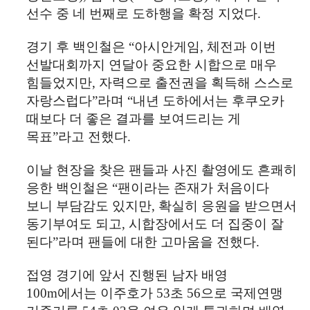
선수 중 네 번째로 도하행을 확정 지었다
.
경기 후 백인철은
“
아시안게임
,
체전과 이번
선발대회까지 연달아 중요한 시합으로 매우
힘들었지만
,
자력으로 출전권을 획득해 스스로
자랑스럽다
”
라며
“
내년 도하에서는 후쿠오카
때보다 더 좋은 결과를 보여드리는 게
목표
”
라고 전했다
.
이날 현장을 찾은 팬들과 사진 촬영에도 흔쾌히
응한 백인철은
“
팬이라는 존재가 처음이다
보니 부담감도 있지만
,
확실히 응원을 받으면서
동기부여도 되고
,
시합장에서도 더 집중이 잘
된다
”
라며 팬들에 대한 고마움을 전했다
.
접영 경기에 앞서 진행된 남자 배영
100m
에서는 이주호가
53
초
56
으로 국제연맹