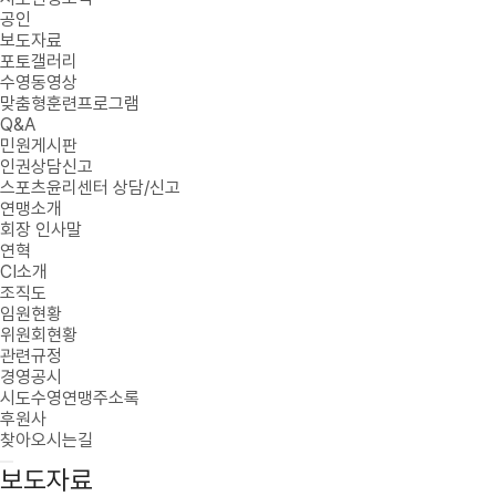
공인
보도자료
포토갤러리
수영동영상
맞춤형훈련프로그램
Q&A
민원게시판
인권상담신고
스포츠윤리센터 상담/신고
연맹소개
회장 인사말
연혁
CI소개
조직도
임원현황
위원회현황
관련규정
경영공시
시도수영연맹주소록
후원사
찾아오시는길
보도자료