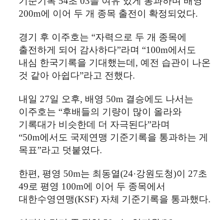
기준기록
54
초
03
을 여유 있게 통과하며 배영
200m
에 이어 두 개 종목 출전이 확정되었다
.
경기 후 이주호는
“
자력으로 두 개 종목에
출전하게 되어 감사하다
”
라며
“100m
에서도
내심 한국기록을 기대했는데
,
예전 습관이 나온
것 같아 아쉽다
”
라고 전했다
.
내일
27
일 오후
,
배영
50m
결승에도 나서는
이주호는
“
후배들의 기량이 많이 올라와
기록대가 비슷한데 더 자극된다
”
라며
“50m
에서도 국제연맹 기준기록을 통과하는 게
목표
”
라고 덧붙였다
.
한편
,
평영
50m
는 최동열
(24·
강원도청
)
이
27
초
49
로 평영
100m
에 이어 두 종목에서
대한수영연맹
(KSF)
자체 기준기록을 통과했다
.