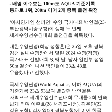
- 배영 이주호는
100m
도
AQUA
기준기록
통과로
1
위
, 200m
이어
2
개 종목 출전 확정
‘
아시안게임 챔피언
’
수영 국가대표 백인철
(23·
부산광역시중구청
)
이 생애 두 번째
세계수영선수권대회 출전권을 획득했다
.
대한수영연맹
(
회장 정창훈
)
은
26
일 오후 경북
김천 실내수영장에서 열린
2024
수영
(
경영
)
국가대표 선발대회 넷째 날
,
남자 일반부 접영
50m
결승에 나선 백인철이
23
초
48
로
우승했다고 전했다
.
국제수영연맹
(World Aquatics,
이하
AQUA)
의
기준기록
23
초
53
보다 빨랐던 백인철은
자력으로 세계수영선수권대회 무대를
2
회 연속
밟게 되며 이주호
(28·
서귀포시청
),
김우민
(22·
강원도청
),
김서영
(29·
경북도청
)
에 이어 한국