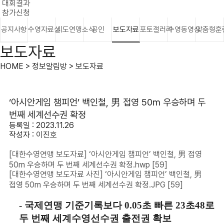
대회결과
참가신청
공지사항
수영자료실
시도연맹소식
공인
보도자료
포토갤러리
수영동영상
맞춤형훈
보도자료
HOME > 정보알림방 > 보도자료
‘아시안게임 챔피언’ 백인철, 男 접영 50m 우승하며 두
번째 세계선수권 확정
등록일 : 2023.11.26
작성자 :
이진호
[대한수영연맹 보도자료] ‘아시안게임 챔피언’ 백인철, 男 접영
50m 우승하며 두 번째 세계선수권 확정.hwp
[59]
[대한수영연맹 보도자료 사진] ‘아시안게임 챔피언’ 백인철, 男
접영 50m 우승하며 두 번째 세계선수권 확정.JPG
[59]
- 국제연맹 기준기록보다
0.05
초 빠른
23
초
48
로
두 번째 세계수영선수권 출전권 확보