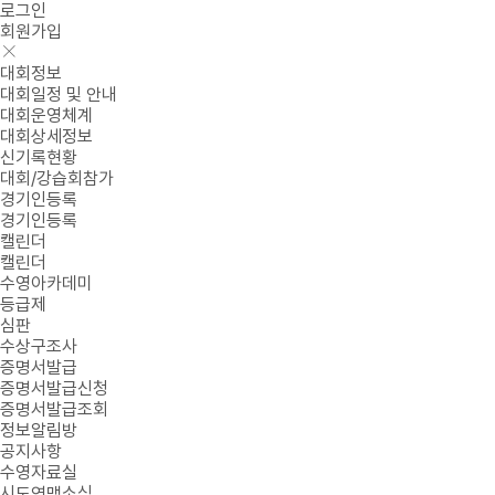
로그인
회원가입
대회정보
대회일정 및 안내
대회운영체계
대회상세정보
신기록현황
대회/강습회참가
경기인등록
경기인등록
캘린더
캘린더
수영아카데미
등급제
심판
수상구조사
증명서발급
증명서발급신청
증명서발급조회
정보알림방
공지사항
수영자료실
시도연맹소식