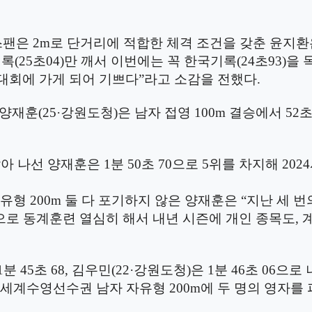
스팬은
2m
로 단거리에 적합한 체격 조건을 갖춘 윤지
기록
(25
초
04)
만 깨서 이번에는 꼭 한국기록
(24
초
93)
을 
회에 가게 되어 기쁘다
”
라고 소감을 전했다
.
양재훈
(25·
강원도청
)
은 남자 접영
100m
결승에서
52
달아 나선 양재훈은
1
분
50
초
70
으로
5
위를 차지해
2024
자유형
200m
둘 다 포기하지 않은 양재훈은
“
지난 세 
으로 동계훈련 열심히 해서 내년 시즌에 개인 종목도
,
1
분
45
초
68,
김우민
(22·
강원도청
)
은
1
분
46
초
06
으로 
 세계수영선수권 남자 자유형
200m
에 두 명의 영자를