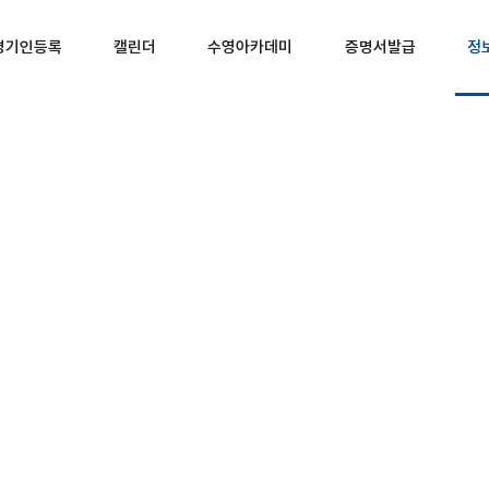
경기인등록
캘린더
수영아카데미
증명서발급
정