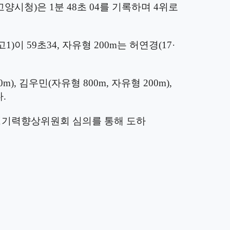
고양시청
)
은
1
분
48
초
04
를 기록하며
4
위로
고
1)
이
59
초
34,
자유형
200m
는 허연경
(17·
0m),
김우민
(
자유형
800m,
자유형
200m),
다
.
경기력향상위원회 심의를 통해 도하