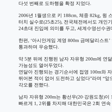
다섯 번째로 도하행을 확정 지었다
.
2006
년
1
월생으로 키
188cm,
체중
82kg,
윙 
터치 실수로
(25
초
25),
전국체전에서도 개인
24
초대 진입에 의미를 두고
,
세계수영선수권대
한편
, ‘
아시안게임 계영
800m
금메달리스트
’
통과하며 우승했다
.
약
5
분 뒤에 진행된 남자 자유형
200m
에 연
가능성도 열어두었다
.
연달아 진행되는 경기순서에 접영
100m
와 
뛰어본 적이 없어 도전하고 싶었다
”
라며
“
앞
각오를 전했다
.
남자 자유형
200m
는 황선우
(20·
강원도청
)
이
빠르게
1, 2
위를 차지해 대한민국은
2
회 연속