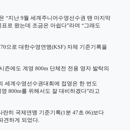
환은
“
지난
9
월 세계주니어수영선수권 땐 마지막
목표로 왔는데 조금은 아쉽다
”
라며
“
그래도
초
70
으로 대한수영연맹
(KSF)
자체 기준기록을
시즌에도 계영
800m
단체전 전용 영자 발탁의
번의 세계수영선수권대회에 접영은 한 번도
계영
800m
를 위해서도 잘 대비하겠다
”
라고
나란히 국제연맹 기준기록
(1
분
47
초
06)
보다
 파견하게 되었다
.