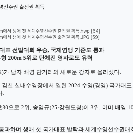
수영선수권 출전권 획득
0m에서 생애 첫 세계수영선수권 출전권 획득.hwp
[64]
0m에서 생애 첫 세계수영선수권 출전권 획득.JPG
[59]
대표 선발대회 우승
,
국제연맹 기준도 통과
유형
200m 5
위로 단체전 영자로도 유력
2)
가 남자 배영 단거리의 새로운 강자로 올라섰다
.
북 김천 실내수영장에서 열린
2024
수영
(
경영
)
국가대표
다
.
초
30
으로
2
위
,
송임규
(25·
강원도청
)
이
3
위
,
이미 배영
1
 통과하며 생애 첫 국가대표 발탁과 세계수영선수권대회