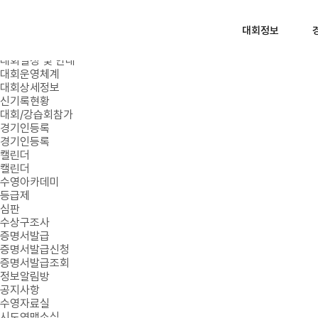
로그인
회원가입
대회정보
대회정보
대회일정 및 안내
대회운영체계
대회상세정보
신기록현황
대회/강습회참가
경기인등록
경기인등록
캘린더
캘린더
수영아카데미
등급제
심판
수상구조사
증명서발급
증명서발급신청
증명서발급조회
정보알림방
공지사항
수영자료실
시도연맹소식