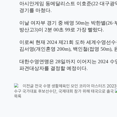
아시안게임 동메달리스트 이호준
(22·
대구광
경기를 마쳤다
.
이날 여자부 경기 중 배영
50m
는 박한별
(26·
방산고
3)
이
2
분
00
초
99
로 가장 빨랐다
.
이로써 현재
2024
제
21
회 도하 세계수영선수
김서영
(
개인혼영
200m),
백인철
(
접영
50m),
대한수영연맹은
28
일까지 이어지는
2024
수
파견대상자를 결정할 예정이다
.
이전글
전국 수영 생활체육인 모인 코리아 마스터즈 2023
수구 국가대표 후보선수단, 국제대회 참가 위해 태국으로 출국
목록