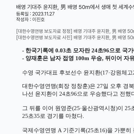
배영 기대주 윤지환, 男 배영 50m에서 생애 첫 세계
등록일 : 2023.11.27
작성자 :
이진호
[대한수영연맹 보도자료 정정] 배영 기대주 윤지환, 男 배영 5
[대한수영연맹 보도자료 사진] 배영 기대주 윤지환, 男 배영 5
- 한국기록에
0.03
초 모자란
24
초
96
으로 국가
-
양재훈은 남자 접영
100m
우승
,
뒤이어 자
수영 국가대표 후보선수 윤지환
(17·
강원체고
대한수영연맹
(
회장 정창훈
)
은
27
일 오후 경
나선 윤지환이
24
초
96
으로 우승했다고 전했
그 뒤를 이어 원영준
(25·
울산광역시청
)
이
25
25
초
35
로 경기를 마쳤다
.
국제수영연맹
A
기준기록
(25
초
16)
을 가뿐히