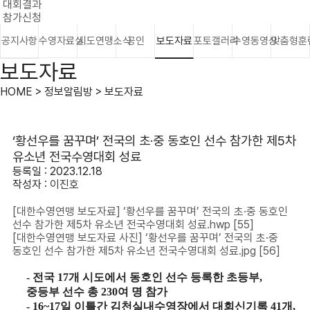
대회결과
참가신청
공지사항
수영자료실
시도연맹소식
공인
보도자료
포토갤러리
수영동영상
맞춤형훈
보도자료
HOME > 정보알림방 > 보도자료
‘황선우를 꿈꾸며’ 전국의 초·중 동호인 선수 참가한 제5차
유소년 전국수영대회 성료
등록일 : 2023.12.18
작성자 :
이진호
[대한수영연맹 보도자료] ‘황선우를 꿈꾸며’ 전국의 초·중 동호인
선수 참가한 제5차 유소년 전국수영대회 성료.hwp
[55]
[대한수영연맹 보도자료 사진] ‘황선우를 꿈꾸며’ 전국의 초·중
동호인 선수 참가한 제5차 유소년 전국수영대회 성료.jpg
[56]
- 전국
17
개 시도에서 동호인 선수 등록한 초등부
,
중등부 선수 총
230
여 명 참가
- 16~17
일 이틀간 김천실내수영장에서 대회신기록
41
개
,