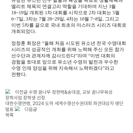
유망한 유소년 선수 발굴과 육성을 목표로 생활체육과
엘리트 체육의 연결고리 역할을 기대하며 지난
3
월
18~19
일 개최된
1
차 대회를 시작으로
2
차 대회는
5
월
6~7
일
, 3
차는
7
월
28~29
일
, 4
차는
10
월
7~8
일
,
그리고
이번
5
차를 끝으로 국내 최초의 마스터즈 시리즈 대회로
개최되었다
.
정창훈 회장은
“
올해 처음 시도된 유소년 전국 수영대회
시리즈의 성공적인 개최를 위해 노력해 주신 모든 참가
선수단과 관계자께 감사드린다
”
라며
“
이번 대회의
경험을 토대로 앞으로 유소년 수영의 발전과 우수한
수영 인재 양성을 위해 지속해서 노력하겠다
”
라고
전했다
.
이전글
수영 꿈나무 정현택&송대겸, 교보 꿈나무육성
장학사업 장학생 선정
대한수영연맹, 2024 도하 세계수영선수권대회 파견대상자 명단
발표
다음글
목록