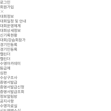
로그인
회원가입
대회정보
대회일정 및 안내
대회운영체계
대회상세정보
신기록현황
대회/강습회참가
경기인등록
경기인등록
캘린더
캘린더
수영아카데미
등급제
심판
수상구조사
증명서발급
증명서발급신청
증명서발급조회
정보알림방
공지사항
수영자료실
시도연맹소식