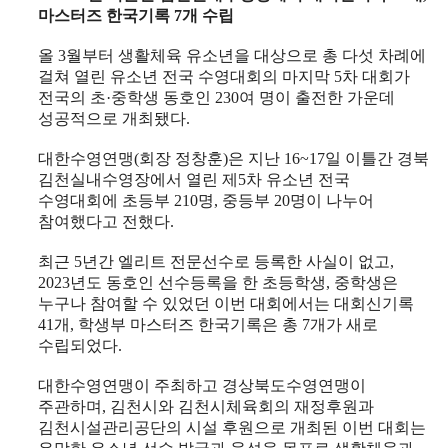
마스터즈 한국기록
7
개 수립
올
3
월부터 생활체육 유소년을 대상으로 총 다섯 차례에
걸쳐 열린 유소년 전국 수영대회의 마지막
5
차 대회가
전국의 초
·
중학생 동호인
230
여 명이 출전한 가운데
성공적으로 개최됐다
.
대한수영연맹
(
회장 정창훈
)
은 지난
16~17
일 이틀간 경북
김천실내수영장에서 열린 제
5
차 유소년 전국
수영대회에 초등부
210
명
,
중등부
20
명이 나누어
참여했다고 전했다
.
최근
5
년간 엘리트 전문선수로 등록한 사실이 없고
,
2023
년도 동호인 선수등록을 한 초등학생
,
중학생은
누구나 참여할 수 있었던 이번 대회에서는 대회신기록
41
개
,
학생부 마스터즈 한국기록은 총
7
개가 새로
수립되었다
.
대한수영연맹이 주최하고 경상북도수영연맹이
주관하며
,
김천시와 김천시체육회의 재정후원과
김천시설관리공단의 시설 후원으로 개최된 이번 대회는