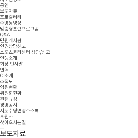
공인
보도자료
포토갤러리
수영동영상
맞춤형훈련프로그램
Q&A
민원게시판
인권상담신고
스포츠윤리센터 상담/신고
연맹소개
회장 인사말
연혁
CI소개
조직도
임원현황
위원회현황
관련규정
경영공시
시도수영연맹주소록
후원사
찾아오시는길
보도자료