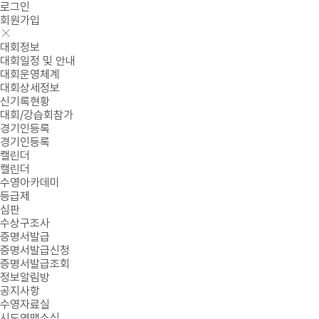
로그인
회원가입
대회정보
대회일정 및 안내
대회운영체계
대회상세정보
신기록현황
대회/강습회참가
경기인등록
경기인등록
캘린더
캘린더
수영아카데미
등급제
심판
수상구조사
증명서발급
증명서발급신청
증명서발급조회
정보알림방
공지사항
수영자료실
시도연맹소식