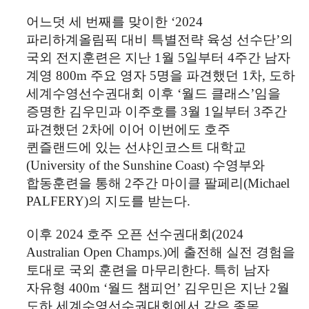
어느덧 세 번째를 맞이한
‘2024
파리하계올림픽 대비 특별전략 육성 선수단
’
의
국외 전지훈련은 지난
1
월
5
일부터
4
주간 남자
계영
800m
주요 영자
5
명을 파견했던
1
차
,
도하
세계수영선수권대회 이후
‘
월드 클래스
’
임을
증명한 김우민과 이주호를
3
월
1
일부터
3
주간
파견했던
2
차에 이어 이번에도 호주
퀸즐랜드에 있는 선샤인코스트 대학교
(University of the Sunshine Coast)
수영부와
합동훈련을 통해
2
주간 마이클 팔페리
(Michael
PALFERY)
의 지도를 받는다
.
이후
2024
호주 오픈 선수권대회
(2024
Australian Open Champs.)
에 출전해 실전 경험을
토대로 국외 훈련을 마무리한다
.
특히 남자
자유형
400m ‘
월드 챔피언
’
김우민은 지난
2
월
도하 세계수영선수권대회에서 같은 종목