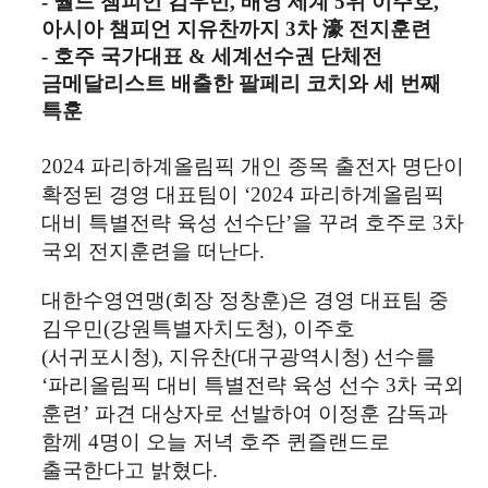
- 월드 챔피언 김우민
,
배영 세계
5
위 이주호
,
아시아 챔피언 지유찬까지
3
차
濠
전지훈련
-
호주 국가대표
&
세계선수권 단체전
금메달리스트 배출한 팔페리 코치와 세 번째
특훈
2024
파리하계올림픽 개인 종목 출전자 명단이
확정된 경영 대표팀이
‘2024
파리하계올림픽
대비 특별전략 육성 선수단
’
을 꾸려 호주로
3
차
국외 전지훈련을 떠난다
.
대한수영연맹
(
회장 정창훈
)
은 경영 대표팀 중
김우민
(
강원특별자치도청
),
이주호
(
서귀포시청
),
지유찬
(
대구광역시청
)
선수를
‘
파리올림픽 대비 특별전략 육성 선수
3
차 국외
훈련
’
파견 대상자로 선발하여 이정훈 감독과
함께
4
명이 오늘 저녁 호주 퀸즐랜드로
출국한다고 밝혔다
.