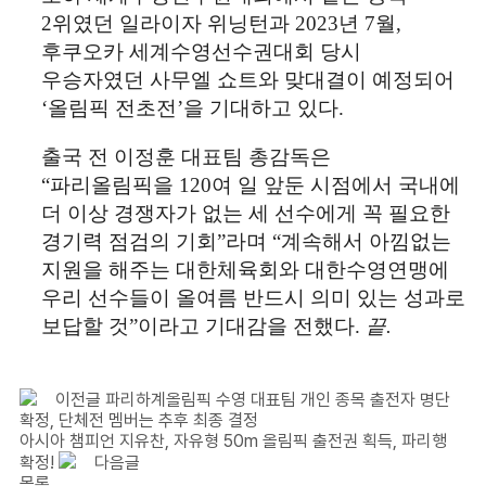
2
위였던 일라이자 위닝턴과
2023
년
7
월
,
후쿠오카 세계수영선수권대회 당시
우승자였던 사무엘 쇼트와 맞대결이 예정되어
‘
올림픽 전초전
’
을 기대하고 있다
.
출국 전 이정훈 대표팀 총감독은
“
파리올림픽을
120
여 일 앞둔 시점에서 국내에
더 이상 경쟁자가 없는 세 선수에게 꼭 필요한
경기력 점검의 기회
”
라며
“
계속해서 아낌없는
지원을 해주는 대한체육회와 대한수영연맹에
우리 선수들이 올여름 반드시 의미 있는 성과로
보답할 것
”
이라고 기대감을 전했다
.
끝
.
이전글
파리하계올림픽 수영 대표팀 개인 종목 출전자 명단
확정, 단체전 멤버는 추후 최종 결정
아시아 챔피언 지유찬, 자유형 50m 올림픽 출전권 획득, 파리행
확정!
다음글
목록