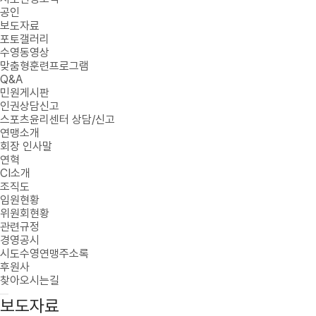
공인
보도자료
포토갤러리
수영동영상
맞춤형훈련프로그램
Q&A
민원게시판
인권상담신고
스포츠윤리센터 상담/신고
연맹소개
회장 인사말
연혁
CI소개
조직도
임원현황
위원회현황
관련규정
경영공시
시도수영연맹주소록
후원사
찾아오시는길
보도자료