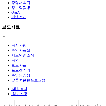
증명서발급
정보알림방
Q&A
연맹소개
보도자료
공지사항
수영자료실
시도연맹소식
공인
보도자료
포토갤러리
수영동영상
맞춤형훈련프로그램
대회결과
참가신청
공지사
수영자
시도연
공인
보도자
포토갤
수영동
맞춤형