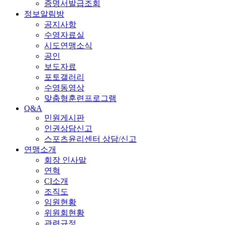
증명서발급조회
정보알림방
공지사항
수영자료실
시도연맹소식
공인
보도자료
포토갤러리
수영동영상
맞춤형훈련프로그램
Q&A
민원게시판
인권상담신고
스포츠윤리센터 상담/신고
연맹소개
회장 인사말
연혁
CI소개
조직도
임원현황
위원회현황
관련규정