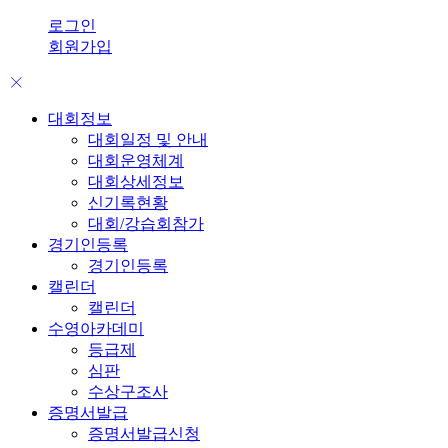
로그인
회원가입
대회정보
대회일정 및 안내
대회운영체계
대회상세정보
신기록현황
대회/강습회참가
경기인등록
경기인등록
캘린더
캘린더
수영아카데미
등급제
심판
수상구조사
증명서발급
증명서발급신청