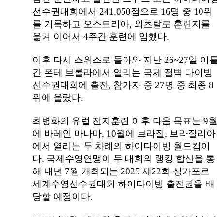
선수권대회에서
241.050
점으로
16
명 중
10
위
를 기록하고 오스트리아
,
외츠탈로 훈련지를
옮겨 이어서
4
주간 훈련에 임했다
.
이후 다시 스위스로 돌아와 지난
26~27
일 이
간 폰테 브롤라에서 열리는 국제 절벽 다이빙
선수권대회에 출전
,
참가자 중
27
명 중 최종
8
위에 올랐다
.
최병화의 유럽 전지훈련 이후 다음 목표는
9
에 바레인 마나마
, 10
월에 브라질
,
브라질리아
에서 열리는 두 차례의 하이다이빙 월드컵이
다
.
국제수영연맹이 두 대회의 랭킹 합산을 통
해 내년
7
월 개최되는
2025
제
22
회 싱가포르
세계수영선수권대회 하이다이빙 출전권을 배
당할 예정이다
.