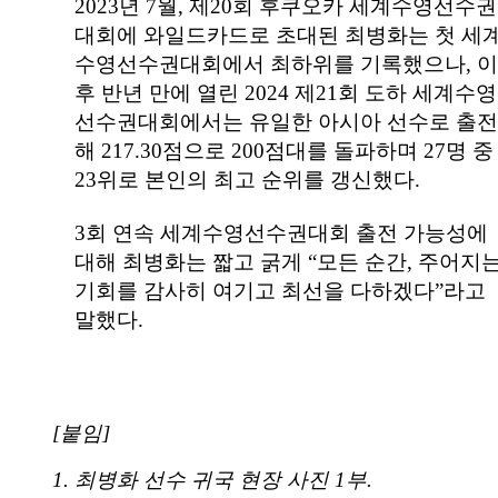
2023
년
7
월
,
제
20
회 후쿠오카 세계수영선수권
대회에 와일드카드로 초대된 최병화는 첫 세
수영선수권대회에서 최하위를 기록했으나
,
이
후 반년 만에 열린
2024
제
21
회 도하 세계수영
선수권대회에서는 유일한 아시아 선수로 출전
해
217.30
점으로
200
점대를 돌파하며
27
명 중
23
위로 본인의 최고 순위를 갱신했다
.
3
회 연속 세계수영선수권대회 출전 가능성에
대해 최병화는 짧고 굵게
“
모든 순간
,
주어지
기회를 감사히 여기고 최선을 다하겠다
”
라고
말했다
.
[붙임]
1.
최병화 선수 귀국 현장 사진
1
부
.