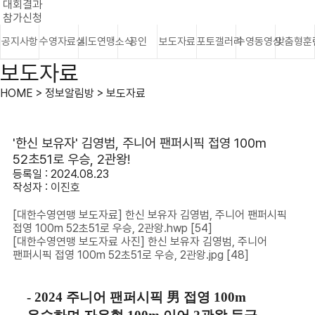
대회결과
참가신청
공지사항
수영자료실
시도연맹소식
공인
보도자료
포토갤러리
수영동영상
맞춤형훈
보도자료
HOME > 정보알림방 > 보도자료
'한신 보유자' 김영범, 주니어 팬퍼시픽 접영 100m
52초51로 우승, 2관왕!
등록일 : 2024.08.23
작성자 :
이진호
[대한수영연맹 보도자료] 한신 보유자 김영범, 주니어 팬퍼시픽
접영 100m 52초51로 우승, 2관왕.hwp
[54]
[대한수영연맹 보도자료 사진] 한신 보유자 김영범, 주니어
팬퍼시픽 접영 100m 52초51로 우승, 2관왕.jpg
[48]
- 2024
주니어 팬퍼시픽
男
접영
100m