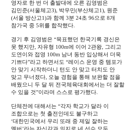
영자로 한 번 더 출발대에 오른 김영범은
김민준
(
서울체고
3),
박우민
(
부산체고
1),
원준
(
서울 방산고
1)
과 함께
3
분
24
초
96
으로
8
개
참가국 중
5
위를 합작했다
.
경기 후 김영범은
“
목표했던 한국기록 경신은
못 했지만
,
자유형
100m
에 이어
2
관왕
,
그리고
도연이와 접영
100m
남녀 동반 입상해서 더욱
기쁘다
”
라고 하면서도
“
레이스 운영 중 템포가
안 맞기 시작하더니 턴도 안 맞고 터치도 안
맞고 무너졌다
,
오늘 경험을 통해 보완할 점을
배웠으니 두 달 뒤 전국체육대회에서는 더 잘할
수 있을 것
”
이라며 스스로 평가했다
.
단체전에 대해서는
“
각자 학교가 달라 이
조합으로는 첫 출전인데도 불구하고
‘
대한민국에서 우리 또래 중 제일 잘하는
멤버
’
라는 자신감과 의지로 네 선수 모두