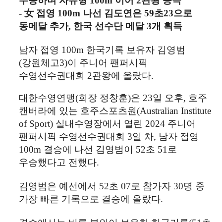
우승하며 자유형
100m
이어
2
관왕 등극
- 女
접영
100m
나선 김도연은
59
초
23
으로
동메달 추가
,
한국 선수단 메달
3
개 획득
남자 접영
100m
한국기록 보유자 김영범
(
강원체고
3)
이 주니어 팬퍼시픽
수영선수권대회
2
관왕에 올랐다
.
대한수영연맹
(
회장 정창훈
)
은
23
일 오후
,
호주
캔버라에 있는 호주스포츠원
(Australian Institute
of Sport)
실내수영장에서 열린
2024
주니어
팬퍼시픽 수영선수권대회
3
일 차
,
남자 접영
100m
결승에 나선 김영범이
52
초
51
로
우승했다고 전했다
.
김영범은 예선에서
52
초
07
로 참가자
30
명 중
가장 빠른 기록으로 결승에 올랐다
.