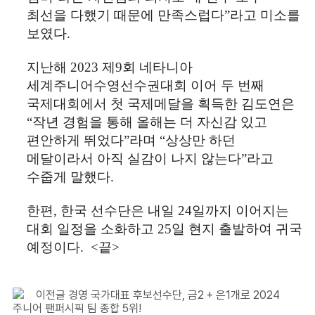
최선을 다했기 때문에 만족스럽다
”
라고 미소를
보였다
.
지난해
2023
제
9
회 네타니아
세계주니어수영선수권대회 이어 두 번째
국제대회에서 첫 국제메달을 획득한 김도연은
“
작년 경험을 통해 올해는 더 자신감 있고
편안하게 뛰었다
”
라며
“
상상만 하던
메달이라서 아직 실감이 나지 않는다
”
라고
수줍게 말했다
.
한편
,
한국 선수단은 내일
24
일까지 이어지는
대회 일정을 소화하고
25
일 현지 출발하여 귀국
예정이다
. <끝>
이전글
경영 국가대표 후보선수단, 금2 + 은1개로 2024
주니어 팬퍼시픽 팀 종합 5위!