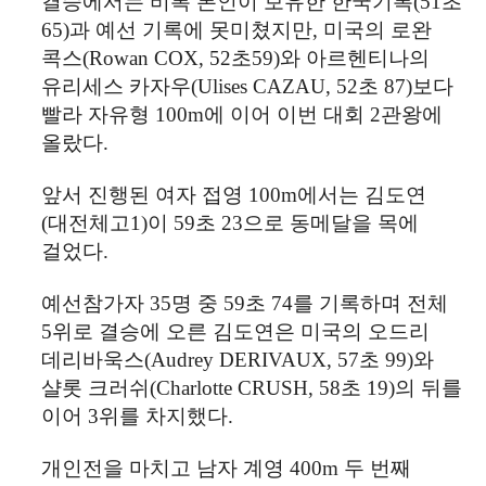
결승에서는 비록 본인이 보유한 한국기록
(51
초
65)
과 예선 기록에 못미쳤지만
,
미국의 로완
콕스
(Rowan COX, 52
초
59)
와 아르헨티나의
유리세스 카자우
(Ulises CAZAU, 52
초
87)
보다
빨라 자유형
100m
에 이어 이번 대회
2
관왕에
올랐다
.
앞서 진행된 여자 접영
100m
에서는 김도연
(
대전체고
1)
이
59
초
23
으로 동메달을 목에
걸었다
.
예선참가자
35
명 중
59
초
74
를 기록하며 전체
5
위로 결승에 오른 김도연은 미국의 오드리
데리바욱스
(Audrey DERIVAUX, 57
초
99)
와
샬롯 크러쉬
(Charlotte CRUSH, 58
초
19)
의 뒤를
이어
3
위를 차지했다
.
개인전을 마치고 남자 계영
400m
두 번째