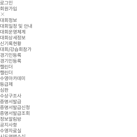
로그인
회원가입
대회정보
대회일정 및 안내
대회운영체계
대회상세정보
신기록현황
대회/강습회참가
경기인등록
경기인등록
캘린더
캘린더
수영아카데미
등급제
심판
수상구조사
증명서발급
증명서발급신청
증명서발급조회
정보알림방
공지사항
수영자료실
시도연맹소식