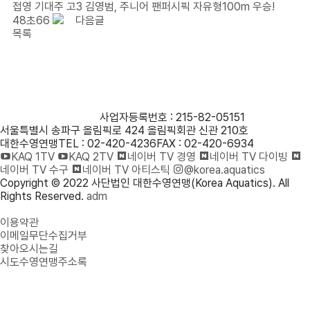
접영 기대주 고3 김영범, 주니어 팬퍼시픽 자유형100m 우승!
48초66
다음글
목록
사단법인 대한수영연맹
사업자등록번호 : 215-82-05151
서울특별시 송파구 올림픽로 424 올림픽회관 신관 210호
대한수영연맹
TEL : 02-420-4236
FAX : 02-420-6934
KAQ 1TV
KAQ 2TV
네이버 TV 경영
네이버 TV 다이빙
네이버 TV 수구
네이버 TV 아티스틱
@korea.aquatics
Copyright © 2022 사단법인 대한수영연맹(Korea Aquatics). All
Rights Reserved.
adm
개인정보처리방침
이용약관
이메일무단수집거부
찾아오시는길
시도수영연맹주소록