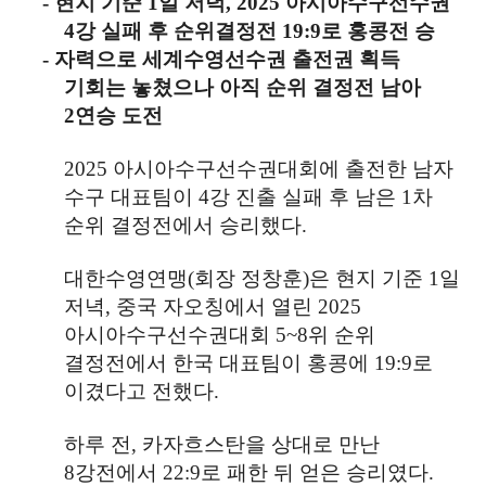
-
현지 기준
1
일 저녁
, 2025
아시아수구선수권
4
강 실패 후 순위결정전
19:9
로 홍콩전 승
-
자력으로 세계수영선수권 출전권 획득
기회는 놓쳤으나 아직 순위 결정전 남아
2
연승 도전
2025
아시아수구선수권대회에 출전한 남자
수구 대표팀이
4
강 진출 실패 후 남은
1
차
순위 결정전에서 승리했다
.
대한수영연맹
(
회장 정창훈
)
은 현지 기준
1
일
저녁
,
중국 자오칭에서 열린
2025
아시아수구선수권대회
5~8
위 순위
결정전에서 한국 대표팀이 홍콩에
19:9
로
이겼다고 전했다
.
하루 전
,
카자흐스탄을 상대로 만난
8
강전에서
22:9
로 패한 뒤 얻은 승리였다
.