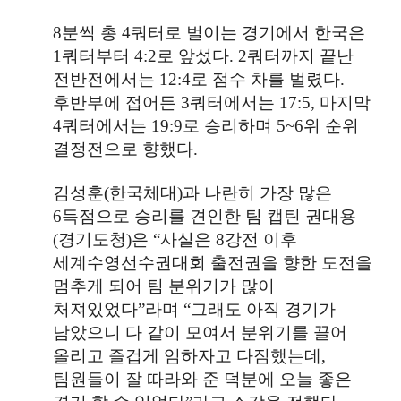
8
분씩 총
4
쿼터로 벌이는 경기에서 한국은
1
쿼터부터
4:2
로 앞섰다
. 2
쿼터까지 끝난
전반전에서는
12:4
로 점수 차를 벌렸다
.
후반부에 접어든
3
쿼터에서는
17:5,
마지막
4
쿼터에서는
19:9
로 승리하며
5~6
위 순위
결정전으로 향했다
.
김성훈
(
한국체대
)
과 나란히 가장 많은
6
득점으로 승리를 견인한 팀 캡틴 권대용
(
경기도청
)
은
“
사실은
8
강전 이후
세계수영선수권대회 출전권을 향한 도전을
멈추게 되어 팀 분위기가 많이
처져있었다
”
라며
“
그래도 아직 경기가
남았으니 다 같이 모여서 분위기를 끌어
올리고 즐겁게 임하자고 다짐했는데
,
팀원들이 잘 따라와 준 덕분에 오늘 좋은