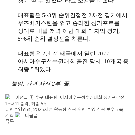
경기 할 수 있었다
”
라고 소감을 전했다
.
대표팀은
5~8
위 순위결정전
2
차전 경기에서
우즈베키스탄을 꺾고 승리한 싱가포르를
상대로 내일 저녁 이번 대회 마지막 경기
,
5~6
위 순위 결정전을 치른다
.
대표팀은
2
년 전 태국에서 열린
2022
아시아수구선수권대회 출전 당시
, 10
개국 중
최종
5
위였다
.
붙임
.
관련 사진
2
부
.
끝
.
이전글
男 수구 대표팀, 아시아수구선수권대회 싱가포르전
19대11 승리, 최종 5위
대한수영연맹, 2025시즌 활동한 심판 위한 수영 심판 보수교육
개최
다음글
목록