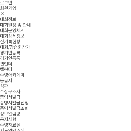
로그인
회원가입
대회정보
대회일정 및 안내
대회운영체계
대회상세정보
신기록현황
대회/강습회참가
경기인등록
경기인등록
캘린더
캘린더
수영아카데미
등급제
심판
수상구조사
증명서발급
증명서발급신청
증명서발급조회
정보알림방
공지사항
수영자료실
시도연맹소식