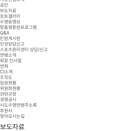
공인
보도자료
포토갤러리
수영동영상
맞춤형훈련프로그램
Q&A
민원게시판
인권상담신고
스포츠윤리센터 상담/신고
연맹소개
회장 인사말
연혁
CI소개
조직도
임원현황
위원회현황
관련규정
경영공시
시도수영연맹주소록
후원사
찾아오시는길
보도자료