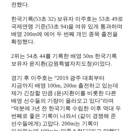
전했다
.
한국기록
(53
초
32)
보유자 이주호는
53
초
49
로
국제연맹 기준
(53
초
94)
을 여유 있게 통과하며
배영
200m
에 에어 두 번째 개인 종목 출전을
확정했다
.
2
위는
54
초
44
를 기록한 배영
50m
한국기록
보유자 윤지환
(
강원특별자치도청
)
이었다
.
경기 후 이주호는
“2019
광주 대회부터
지금까지 배영
100m, 200m
출전하고 있는데
제가 긴장할 만큼
(
윤
)
지환이를 비롯한 다른
배영 선수들의 기량이 올라오고 있다
”
라며
“
덕분에
3
년 전 한국기록 수립한 이후 역대 두
번째로 좋은 기록이 나와서
(
같이 경쟁해 준
선수들에게
)
고맙다
. 200m
는 기록이