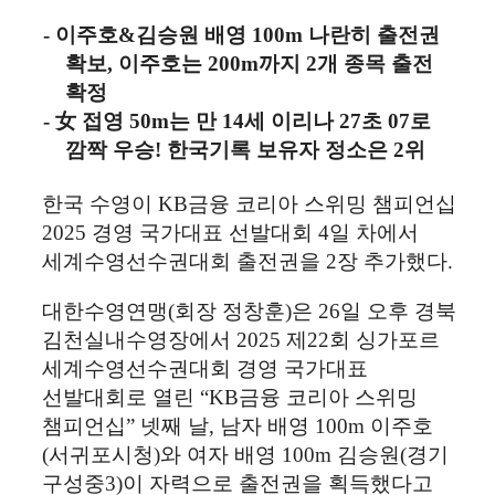
-
이주호
&
김승원 배영
100m
나란히 출전권
확보
,
이주호는
200m
까지
2
개 종목 출전
확정
-
女
접영
50m
는 만
14
세 이리나
27
초
07
로
깜짝 우승
!
한국기록 보유자 정소은
2
위
한국 수영이
KB
금융 코리아 스위밍 챔피언십
2025
경영 국가대표 선발대회
4
일 차에서
세계수영선수권대회 출전권을
2
장 추가했다
.
대한수영연맹
(
회장 정창훈
)
은
26
일 오후 경북
김천실내수영장에서
2025
제
22
회 싱가포르
세계수영선수권대회 경영 국가대표
선발대회로 열린
“KB
금융 코리아 스위밍
챔피언십
”
넷째 날
,
남자 배영
100m
이주호
(
서귀포시청
)
와 여자 배영
100m
김승원
(
경기
구성중
3)
이 자력으로 출전권을 획득했다고