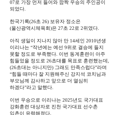
07
로 가장 먼저 들어와 깜짝 우승의 주인공이
되었다
.
한국기록
(26
초
26)
보유자 정소은
(
울산광역시체육회
)
은
27
초
22
로
2
위였다
.
아직 생일이 지나지 않아 만
14
세인
2010
년생
이리나는
“
작년에는 예선
9
위로 결승에 들지
못할 정도로 부족했다
.
이번 동계훈련이 아주
힘들었을 정도로
26
초대를 목표로 훈련했는데
,
(26
초대는 아니지만
)
그래도 만족스럽다
”
라며
“
힘들 때마다 잘 지원해주신 강지석 코치님과
부모님께 감사하고 앞으로 더 열심히
하겠다
”
라고 말했다
.
이번 우승으로 이리나는
2025
년도 국가대표
강화훈련 대상자로 진천 국가대표 선수촌
입촌이 유력해졌다
.