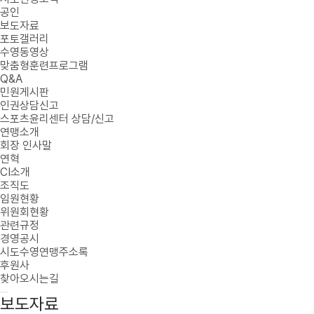
공인
보도자료
포토갤러리
수영동영상
맞춤형훈련프로그램
Q&A
민원게시판
인권상담신고
스포츠윤리센터 상담/신고
연맹소개
회장 인사말
연혁
CI소개
조직도
임원현황
위원회현황
관련규정
경영공시
시도수영연맹주소록
후원사
찾아오시는길
보도자료