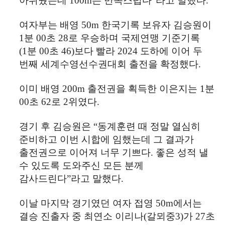
아쉬웠는데
100m
는 만족스럽다
”
라고 말했다
.
여자부는 배영
50m
한국기록 보유자 김승원이
1
분
00
초
28
로 우승하며 국제연맹 기준기록
(1
분
00
초
46)
보다 빨라
2024
도하에 이어 두
번째 세계수영선수권대회 출전을 확정했다
.
이미 배영
200m
출전권을 획득한 이은지는
1
분
00
초
62
로
2
위였다
.
경기 후 김승원은
“
동계훈련 때 정말 열심히
준비하고 이번 시합에 임했는데 그 결과가
출전권으로 이어져 너무 기쁘다
.
좋은 성적 낼
수 있도록 도와주신 모든 분께
감사드린다
”
라고 말했다
.
이날 마지막 경기였던 여자 접영
50m
에서는
결승 진출자 중 최연소 이리나
(
갈뫼중
3)
가
27
초