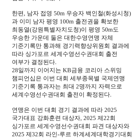
한편
,
남자 접영
50m
우승자 백인철
(
화성시청
)
과 이미 남자 평영
100m
출전권을 확보한
최동열
(
강원특별자치도청
)
이 평영
50m
도
우승한 가운데 둘은 대한수영연맹 자체
기준기록만 통과해 경기력향상위원회 결과에
따라 싱가포르 세계수영선수권대회 출전
여부가 결정된다
.
28
일까지 이어지는
KB
금융 코리아 스위밍
챔피언십은 이번 대회 세부종목별 국제연맹
기준기록 통과자는 최대
2
명까지 자력으로
세계수영선수권대회 출전이 확정된다
.
연맹은 이번 대회 경기 결과에 따라
2025
국가대표 강화훈련 대상자
, 2025
제
22
회
싱가포르 세계수영선수권대회 파견 대상자와
2025
제
32
회 라인
-
루르 하계세계대학경기대회