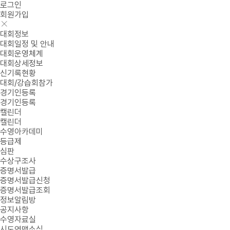
로그인
회원가입
대회정보
대회일정 및 안내
대회운영체계
대회상세정보
신기록현황
대회/강습회참가
경기인등록
경기인등록
캘린더
캘린더
수영아카데미
등급제
심판
수상구조사
증명서발급
증명서발급신청
증명서발급조회
정보알림방
공지사항
수영자료실
시도연맹소식