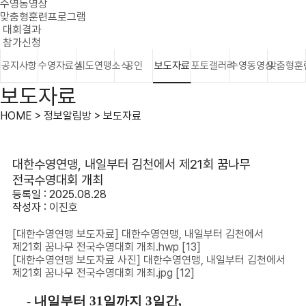
수영동영상
맞춤형훈련프로그램
대회결과
참가신청
공지사항
수영자료실
시도연맹소식
공인
보도자료
포토갤러리
수영동영상
맞춤형훈
보도자료
HOME > 정보알림방 > 보도자료
대한수영연맹, 내일부터 김천에서 제21회 꿈나무
전국수영대회 개최
등록일 : 2025.08.28
작성자 :
이진호
[대한수영연맹 보도자료] 대한수영연맹, 내일부터 김천에서
제21회 꿈나무 전국수영대회 개최.hwp
[13]
[대한수영연맹 보도자료 사진] 대한수영연맹, 내일부터 김천에서
제21회 꿈나무 전국수영대회 개최.jpg
[12]
-
내일부터
31
일까지
3
일간
,