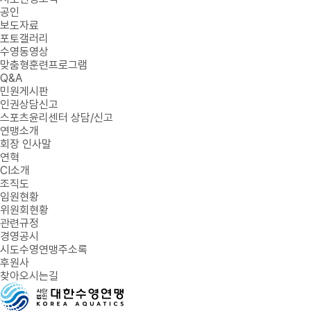
공인
보도자료
포토갤러리
수영동영상
맞춤형훈련프로그램
Q&A
민원게시판
인권상담신고
스포츠윤리센터 상담/신고
연맹소개
회장 인사말
연혁
CI소개
조직도
임원현황
위원회현황
관련규정
경영공시
시도수영연맹주소록
후원사
찾아오시는길