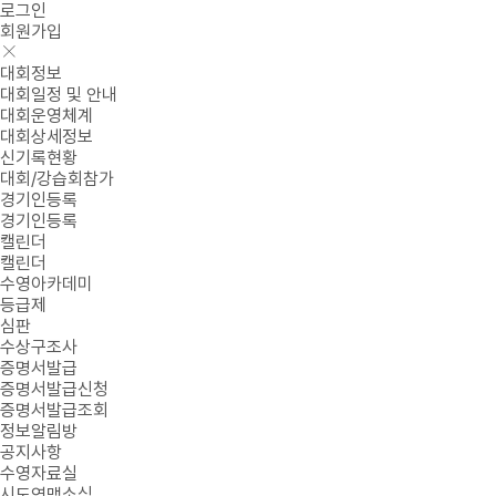
로그인
회원가입
대회정보
대회일정 및 안내
대회운영체계
대회상세정보
신기록현황
대회/강습회참가
경기인등록
경기인등록
캘린더
캘린더
수영아카데미
등급제
심판
수상구조사
증명서발급
증명서발급신청
증명서발급조회
정보알림방
공지사항
수영자료실
시도연맹소식