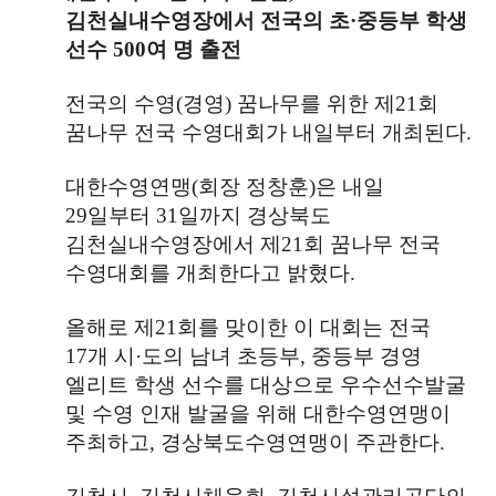
김천실내수영장에서 전국의 초
·
중등부 학생
선수
500
여 명 출전
전국의 수영
(
경영
)
꿈나무를 위한 제
21
회
꿈나무 전국 수영대회가 내일부터 개최된다
.
대한수영연맹
(
회장 정창훈
)
은 내일
29
일부터
31
일까지 경상북도
김천실내수영장에서 제
21
회 꿈나무 전국
수영대회를 개최한다고 밝혔다
.
올해로 제
21
회를 맞이한 이 대회는 전국
17
개 시
·
도의 남녀 초등부
,
중등부 경영
엘리트 학생 선수를 대상으로 우수선수발굴
및 수영 인재 발굴을 위해 대한수영연맹이
주최하고
,
경상북도수영연맹이 주관한다
.