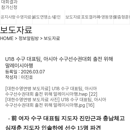
대회결과
참가신청
공지사항
수영자료실
시도연맹소식
공인
보도자료
포토갤러리
수영동영상
맞춤형훈
보도자료
HOME > 정보알림방 > 보도자료
U18 수구 대표팀, 아시아 수구선수권대회 출전 위해
말레이시아행
등록일 : 2026.03.07
작성자 :
이진호
[대한수영연맹 보도자료] U18 수구 대표팀, 아시아
수구선수권대회 출전 위해 말레이시아행.hwp
[22]
[대한수영연맹 보도자료 사진] U18 수구 대표팀, 아시아
수구선수권대회 출전 위해 말레이시아행.jpg
[16]
- 前 여자 수구 대표팀 지도자 진만근과 충남체고
심재춘 지도자 인솔하에 선수 15명 파견