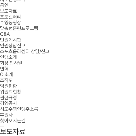
공인
보도자료
포토갤러리
수영동영상
맞춤형훈련프로그램
Q&A
민원게시판
인권상담신고
스포츠윤리센터 상담/신고
연맹소개
회장 인사말
연혁
CI소개
조직도
임원현황
위원회현황
관련규정
경영공시
시도수영연맹주소록
후원사
찾아오시는길
보도자료