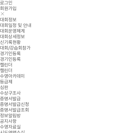
로그인
회원가입
대회정보
대회일정 및 안내
대회운영체계
대회상세정보
신기록현황
대회/강습회참가
경기인등록
경기인등록
캘린더
캘린더
수영아카데미
등급제
심판
수상구조사
증명서발급
증명서발급신청
증명서발급조회
정보알림방
공지사항
수영자료실
시도연맹소식