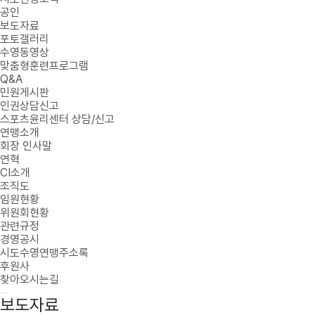
공인
보도자료
포토갤러리
수영동영상
맞춤형훈련프로그램
Q&A
민원게시판
인권상담신고
스포츠윤리센터 상담/신고
연맹소개
회장 인사말
연혁
CI소개
조직도
임원현황
위원회현황
관련규정
경영공시
시도수영연맹주소록
후원사
찾아오시는길
보도자료