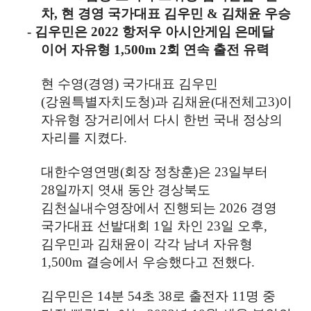
차
,
현 경영 국가대표 김우민
&
김채윤 우승
-
김우민은
2022
항저우 아시안게임 은메달
이어 자유형
1,500m 2
회 연속 출전 유력
현 수영
(
경영
)
국가대표 김우민
(
강원특별자치도청
)
과 김채윤
(
대전체고
3)
이
자유형 장거리에서 다시 한번 국내 정상의
자리를 지켰다
.
대한수영연맹
(
회장 정창훈
)
은
23
일부터
28
일까지 엿새 동안 경상북도
김천실내수영장에서 진행되는
2026
경영
국가대표 선발대회
1
일 차인
23
일 오후
,
김우민과 김채윤이 각각 남녀 자유형
1,500m
결승에서 우승했다고 전했다
.
김우민은
14
분
54
초
38
로 출전자
11
명 중