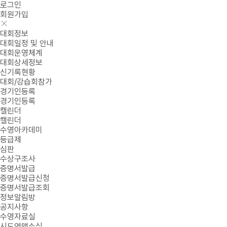
로그인
회원가입
대회정보
대회일정 및 안내
대회운영체계
대회상세정보
신기록현황
대회/강습회참가
경기인등록
경기인등록
캘린더
캘린더
수영아카데미
등급제
심판
수상구조사
증명서발급
증명서발급신청
증명서발급조회
정보알림방
공지사항
수영자료실
시도연맹소식