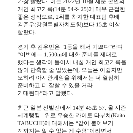
가장 빨랐다
.
이는
2022
년
10
월 세운 본인의
개인 최고기록
(14
분
54
초
25)
에 매우 근접한
좋은 성적으로
, 2
위를 차지한 대표팀 후배
김준우
(
강원특별자치도청
)
보다
15
초 이상
빨랐다
.
경기 후 김우민은
“1
등을 해서 기쁘다
”
라며
“
이번에는
1,500m
에 대한 준비를 제대로
했다는 생각이 들어서 내심 개인 최고기록을
많이 단축할 줄 알았는데
,
오늘은 아쉽지만
오히려 아시안게임을 위해서는 더 열심히
준비하고 더 잘할 수 있을 거라
기대된다
”
라고 말했다
.
최근 일본 선발전에서
14
분
45
초
57,
올 시즌
세계랭킹
1
위로 우승한 카이토 타부치
(Kaito
TABUCHI)
에 대해서는
“
같이 붙어보기
전까지는 알 수 없는 게 수영
”
이라면서