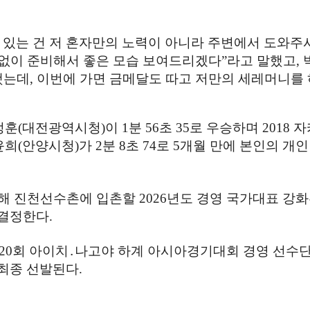
 있는 건 저 혼자만의 노력이 아니라 주변에서 도와주
 없이 준비해서 좋은 모습 보여드리겠다
”
라고 말했고
,
했는데
,
이번에 가면 금메달도 따고 저만의 세레머니를 
정훈
(
대전광역시청
)
이
1
분
56
초
35
로 우승하며
2018
자
윤희
(
안양시청
)
가
2
분
8
초
74
로
5
개월 만에 본인의 개인
통해 진천선수촌에 입촌할
2026
년도 경영 국가대표 강
 결정한다
.
20
회 아이치
․
나고야 하계 아시아경기대회 경영 선수
 최종 선발된다
.