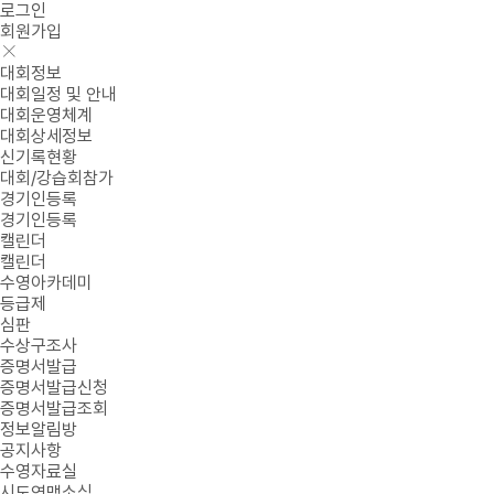
로그인
회원가입
대회정보
대회일정 및 안내
대회운영체계
대회상세정보
신기록현황
대회/강습회참가
경기인등록
경기인등록
캘린더
캘린더
수영아카데미
등급제
심판
수상구조사
증명서발급
증명서발급신청
증명서발급조회
정보알림방
공지사항
수영자료실
시도연맹소식