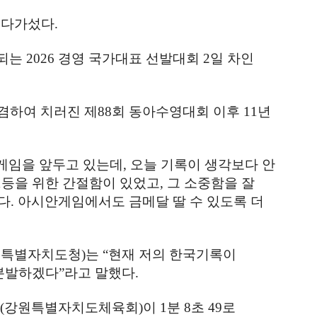
더 다가섰다
.
행되는
2026
경영 국가대표 선발대회
2
일 차인
겸하여 치러진 제
88
회 동아수영대회 이후
11
년
안게임을 앞두고 있는데
,
오늘 기록이 생각보다 안
1
등을 위한 간절함이 있었고
,
그 소중함을 잘
다
.
아시안게임에서도 금메달 딸 수 있도록 더
원특별자치도청
)
는
“
현재 저의 한국기록이
 분발하겠다
”
라고 말했다
.
은
(
강원특별자치도체육회
)
이
1
분
8
초
49
로