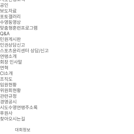
공인
보도자료
포토갤러리
수영동영상
맞춤형훈련프로그램
Q&A
민원게시판
인권상담신고
스포츠윤리센터 상담/신고
연맹소개
회장 인사말
연혁
CI소개
조직도
임원현황
위원회현황
관련규정
경영공시
시도수영연맹주소록
후원사
찾아오시는길
대회정보