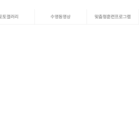
포토갤러리
수영동영상
맞춤형훈련프로그램