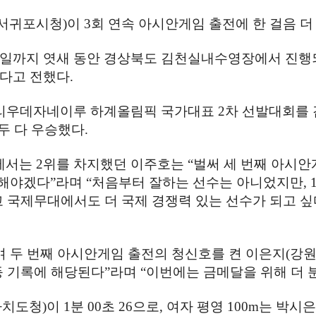
서귀포시청
)
이
3
회 연속 아시안게임 출전에 한 걸음 
일까지 엿새 동안 경상북도 김천실내수영장에서 진
했다고 전했다
.
리우데자네이루 하계올림픽 국가대표
2
차 선발대회를 
두 다 우승했다
.
우에서는
2
위를 차지했던 이주호는
“
벌써 세 번째 아시
 해야겠다
”
라며
“
처음부터 잘하는 선수는 아니었지만
, 
 국제무대에서도 더 국제 경쟁력 있는 선수가 되고 싶
며 두 번째 아시안게임 출전의 청신호를 켠 이은지
(
강
등 기록에 해당된다
”
라며
“
이번에는 금메달을 위해 더
자치도청
)
이
1
분
00
초
26
으로
,
여자 평영
100m
는 박시