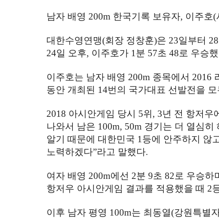
남자 배영
200m
한국기록 보유자
,
이주호
(
대한수영연맹
(
회장 정창훈
)
은
23
일부터
28
24
일 오후
,
이주호가
1
분
57
초
48
로 우승
이주호는 남자 배영
200m
종목에서
2016
동안 개최된
14
번의 국가대표 선발전을 모
2018
아시안게임 당시
5
위
, 3
년 전 항저
나와서 남은
100m, 50m
경기는 더 열심히
알기 때문에 대한민국
1
등에 안주하지 않고
노력하겠다
”
라고 말했다
.
여자 배영
200m
에선
2
분
9
초
82
로 우승하
항저우 아시안게임 결과를 적용했을 때
2
이후 남자 평영
100m
는 최동열
(
강원특별