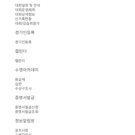
대회일정 및 안내
대회운영체계
대회상세정보
신기록현황
대회/강습회참가
경기인등록
경기인등록
캘린더
캘린더
수영아카데미
등급제
심판
수상구조사
증명서발급
증명서발급신청
증명서발급조회
정보알림방
공지사항
수영자료실