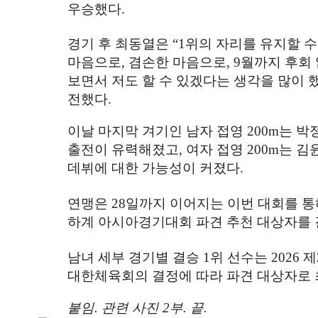
우승했다
.
경기 후 최동열은
“1
위의 자리를 유지할 수
마음으로
,
겸손한 마음으로
, 9
월까지 후회
보면서 저도 할 수 있겠다는 생각을 많이 
전했다
.
이날 마지막 겨기인 남자 접영
200m
는 박
출전이 유력해졌고
,
여자 접영
200m
는 김
데뷔에 대한 가능성이 커졌다
.
연맹은
28
일까지 이어지는 이번 대회를 
하계 아시아경기대회 파견 추천 대상자를
남녀 세부 경기별 결승
1
위 선수는
2026
제
대한체육회의 결정에 따라 파견 대상자로
붙임
.
관련 사진
2
부
.
끝
.