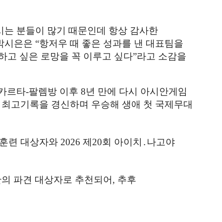
시는 분들이 많기 때문인데 항상 감사한
박시은은
“
항저우 때 좋은 성과를 낸 대표팀을
하고 싶은 로망을 꼭 이루고 싶다
”
라고 소감을
카르타
-
팔렘방 이후
8
년 만에 다시 아시안게임
 최고기록을 경신하며 우승해 생애 첫 국제무대
화훈련 대상자와
2026
제
20
회 아이치
․
나고야
단의 파견 대상자로 추천되어
,
추후