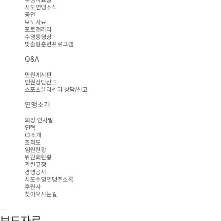
시도연맹소식
공인
보도자료
포토갤러리
수영동영상
맞춤형훈련프로그램
Q&A
민원게시판
인권상담신고
스포츠윤리센터 상담/신고
연맹소개
회장 인사말
연혁
CI소개
조직도
임원현황
위원회현황
관련규정
경영공시
시도수영연맹주소록
후원사
찾아오시는길
보도자료