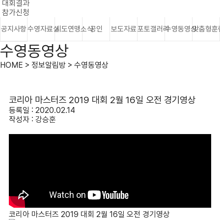
대회결과
참가신청
공지사항
수영자료실
시도연맹소식
공인
보도자료
포토갤러리
수영동영상
맞춤형훈
수영동영상
HOME > 정보알림방 > 수영동영상
코리아 마스터즈 2019 대회 2월 16일 오전 경기영상
등록일 : 2020.02.14
작성자 :
강승훈
코리아 마스터즈 2019 대회 2월 16일 오전 경기영상