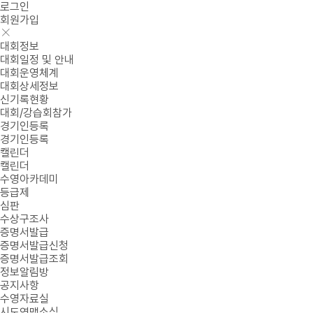
로그인
회원가입
대회정보
대회일정 및 안내
대회운영체계
대회상세정보
신기록현황
대회/강습회참가
경기인등록
경기인등록
캘린더
캘린더
수영아카데미
등급제
심판
수상구조사
증명서발급
증명서발급신청
증명서발급조회
정보알림방
공지사항
수영자료실
시도연맹소식